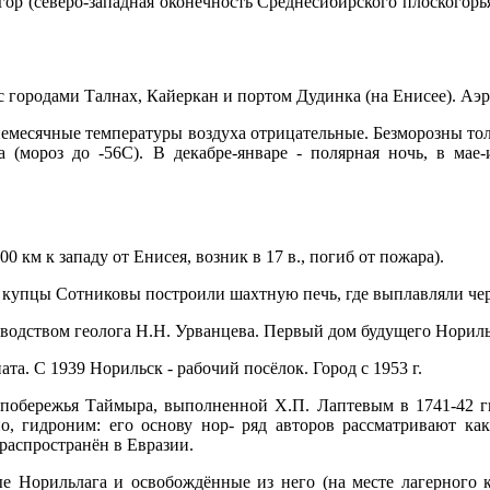
ор (северо-западная оконечность Среднесибирского плоскогорья)
городами Талнах, Кайеркан и портом Дудинка (на Енисее). Аэро
немесячные температуры воздуха отрицательные. Безморозны то
а (мороз до -56С). В декабре-январе - полярная ночь, в мае
км к западу от Енисея, возник в 17 в., погиб от пожара).
ие купцы Сотниковы построили шахтную печь, где выплавляли че
оводством геолога Н.Н. Урванцева. Первый дом будущего Норильс
та. С 1939 Норильск - рабочий посёлок. Город с 1953 г.
побережья Таймыра, выполненной Х.П. Лаптевым в 1741-42 гг.
о, гидроним: его основу нор- ряд авторов рассматривают как
 распространён в Евразии.
ые Норильлага и освобождённые из него (на месте лагерного 