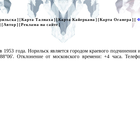
рильска
Карта Талнаха
Карта Кайеркана
Карта Оганера
] [
] [
] [
] [
Ф
Автор
Реклама на сайте
] [
] [
]
в 1953 года. Норильск является городом краевого подчинения и
 88°06'. Отклонение от московского времени: +4 часа. Телеф