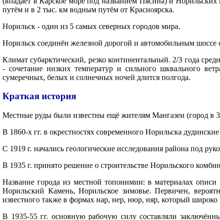
(впадает в Карское море под названием Пясина) и Норильских г
путём и в 2 тыс. км водным путём от Красноярска.
Норильск - один из 5 самых северных городов мира.
Норильск соединён железной дорогой и автомобильным шоссе с 
Климат субарктический, резко континентальный. 2/3 года сред
- сочетание низких температур и сильного шквального ветр
сумеречных, белых и солнечных ночей длится полгода.
Краткая история
Местные руды были известны ещё жителям Мангазеи (город в 300 
В 1860-х гг. в окрестностях современного Норильска дудинск
С 1919 г. начались геологические исследования района под рук
В 1935 г. принято решение о строительстве Норильского комбина
Название города из местной топонимии: в материалах описи 
Норильский Камень, Норильское зимовье. Первичен, вероятн
известного также в формах нар, нер, нюр, няр, который широко
В 1935-55 гг. основную рабочую силу составляли заключённ