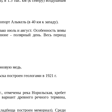
, в 1.5 тыс. км (к северу) воздушным
порт Алыкель (в 40 км к западу).
лько июль и август. Особенность зимы
-июне - полярный день. Весь период
рновую медь.
ка построен геологами в 1921 г.
, отмечены река Норильская, хребет
 вариант древнего речного термина,
кладбища построен мемориал). Среди