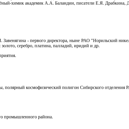
чёный-химик академик А.А. Баландин, писатели Е.Я. Драбкина, Д
Завенягина - первого директора, ныне РАО "Норильский никель
 золото, серебро, платина, палладий, иридий и др.
приятия.
ны, полярный космофизический полигон Сибирского отделения 
ого промышленного района.