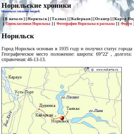
Норильские хроники
Норильск глазами людей.
В начало
Норильск
Талнах
Кайеркан
Оганер
Карта Но
[
] [
] [
] [
] [
] [
[
Одноклассники Норильска
] [
Фотографии Норильска и рассказы
] [
Форум
Норильск
Город Норильск основан в 1935 году и получил статус города 
Географическое место положение: широта: 69°22' , долгота:
справочная: 46-13-13.