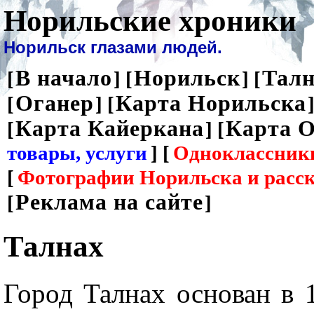
Норильские хроники
Норильск глазами людей.
В начало
Норильск
Талн
[
] [
] [
Оганер
Карта Норильска
[
] [
]
Карта Кайеркана
Карта О
[
] [
товары, услуги
] [
Одноклассник
[
Фотографии Норильска и расс
Реклама на сайте
[
]
Талнах
Город Талнах основан в 