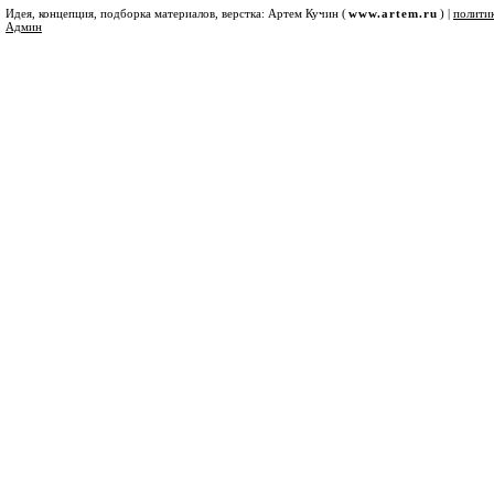
Идея, концепция, подборка материалов, верстка: Артем Кучин (
www.artem.ru
) |
полити
Админ