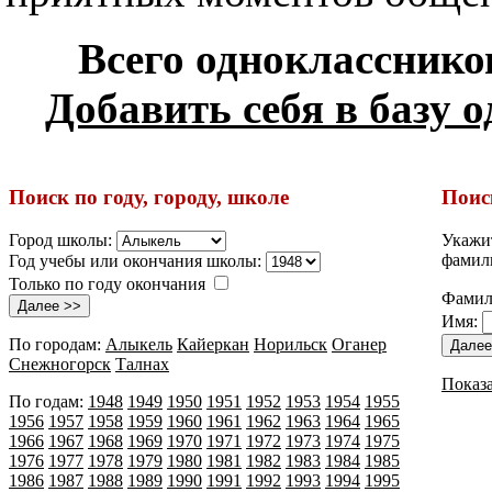
Всего одноклассников
Добавить себя в базу 
Поиск по году, городу, школе
Поис
Город школы:
Укажит
фамили
Год учебы или окончания школы:
Только по году окончания
Фамил
Имя:
По городам:
Алыкель
Кайеркан
Норильск
Оганер
Снежногорск
Талнах
Показа
По годам:
1948
1949
1950
1951
1952
1953
1954
1955
1956
1957
1958
1959
1960
1961
1962
1963
1964
1965
1966
1967
1968
1969
1970
1971
1972
1973
1974
1975
1976
1977
1978
1979
1980
1981
1982
1983
1984
1985
1986
1987
1988
1989
1990
1991
1992
1993
1994
1995