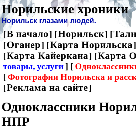
Норильские хроники
Норильск глазами людей.
В начало
Норильск
Талн
[
] [
] [
Оганер
Карта Норильска
[
] [
]
Карта Кайеркана
Карта О
[
] [
товары, услуги
] [
Одноклассник
[
Фотографии Норильска и расс
Реклама на сайте
[
]
Одноклассники Норил
НПР