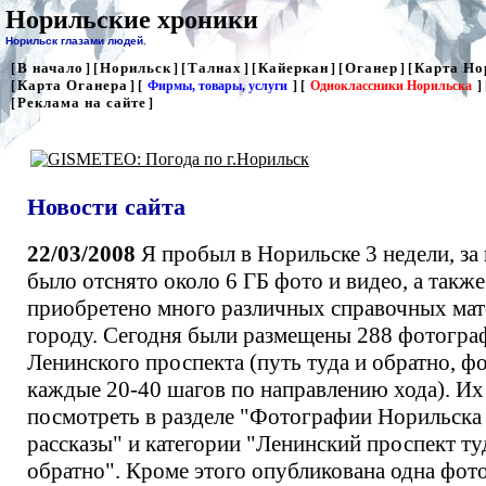
Норильские хроники
Норильск глазами людей.
В начало
Норильск
Талнах
Кайеркан
Оганер
Карта Но
[
] [
] [
] [
] [
] [
Карта Оганера
[
] [
Фирмы, товары, услуги
] [
Одноклассники Норильска
] 
Реклама на сайте
[
]
Новости сайта
22/03/2008
Я пробыл в Норильске 3 недели, за
было отснято около 6 ГБ фото и видео, а также
приобретено много различных справочных мат
городу. Сегодня были размещены 288 фотогра
Ленинского проспекта (путь туда и обратно, ф
каждые 20-40 шагов по направлению хода). И
посмотреть в разделе "Фотографии Норильска
рассказы" и категории "Ленинский проспект ту
обратно". Кроме этого опубликована одна фот