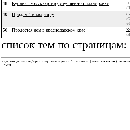
48
Куплю 1-ком. квартиру улучшенной планировки
Л
(Н
49
Продам 4-к квартиру
С
(С
об
50
Продаётся дом в краснодарском крае
Ka
(Н
список тем по страницам:
Идея, концепция, подборка материалов, верстка: Артем Кучин (
www.artem.ru
) |
полити
Админ