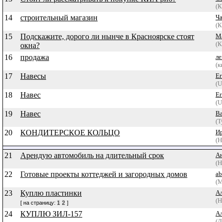
(К
14
строительный магазин
Ч
(К
15
Подскажите, дорого ли нынче в Красноярске стоят
М
(К
окна?
16
продажа
ле
(к
17
Навесы
E
(U
18
Навес
E
(U
19
Навес
Ва
(Т
20
КОНДИТЕРСКОЕ КОЛЬЦО
И
(Н
21
Арендую автомобиль на длительный срок
А
(Н
22
Готовые проекты коттеджей и загородных домов
ab
(М
23
Куплю пластинки
А
(Н
[ на страницу:
1
2
]
24
КУПЛЮ ЗИЛ-157
А
(Д