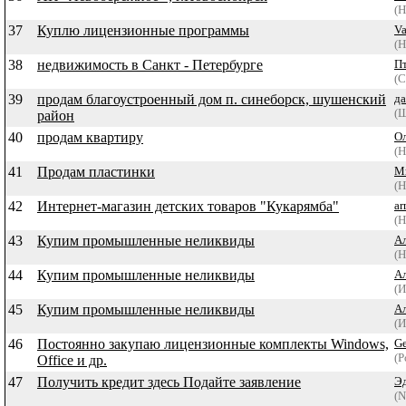
(Н
37
Куплю лицензионные программы
V
(Н
38
недвижимость в Санкт - Петербурге
П
(С
39
продам благоустроенный дом п. синеборск, шушенский
да
(
район
40
продам квартиру
Ол
(Н
41
Продам пластинки
М
(Н
42
Интернет-магазин детских товаров "Кукарямба"
ar
(Н
43
Купим промышленные неликвиды
А
(Н
44
Купим промышленные неликвиды
А
(И
45
Купим промышленные неликвиды
А
(И
46
Постоянно закупаю лицензионные комплекты Windows,
Ge
(Р
Office и др.
47
Получить кредит здесь Подайте заявление
Э
(N