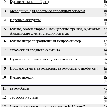
2
Куплю часы копи бренд
В
(М
3
Методички для работы со словарным запасом
В
(М
4
Игровые аккаунты
В
(Б
5
Куплю, обмен старые Швейцарские франки, бумажные
de
(М
Английские фунты стерлингов и др
6
Куплю интраоперационный нейромонитор
Г
(М
7
автомобиля среднего сегмента
К
(К
8
Нужна акриловая краска для автомобиля
А
(К
9
Продаются ли в автосалонах автомобили с пробегом?
К
(Н
10
Куплю прокси
В
(М
11
автомобиль
go
(Р
12
Заброска на Ламу
М
(
13
Стоит ли рассматривать к покупке КИА рио?
С