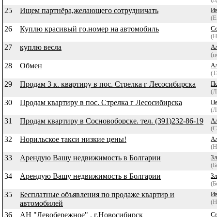
25
Ищем партнёра,желающего сотрудничать
Ив
(Е
26
Куплю красивый го.номер на автомобиль
С
(Н
27
куплю весла
А
(н
28
Обмен
А
(Т
29
Продам 3 к. квартиру в пос. Стрелка г Лесосибирска
П
(Л
30
Продам квартиру в пос. Стрелка г Лесосибирска
П
(Л
31
Продам квартиру в Сосновоборске. тел. (391)232-86-19
А
(С
32
Норильское такси низкие цены!
А
(Н
33
Арендую Вашу недвижимость в Болгарии
Зл
(Б
34
Арендую Вашу недвижимость в Болгарии
Зл
(Б
35
Бесплатные объявления по продаже квартир и
И
(Н
автомобилей
36
АН "Левобережное" , г.Новосибирск
Св