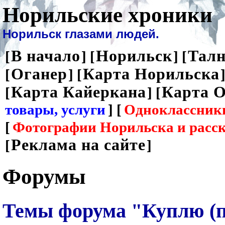
Норильские хроники
Норильск глазами людей.
В начало
Норильск
Талн
[
] [
] [
Оганер
Карта Норильска
[
] [
]
Карта Кайеркана
Карта О
[
] [
товары, услуги
] [
Одноклассник
[
Фотографии Норильска и расс
Реклама на сайте
[
]
Форумы
Темы форума "Куплю (п