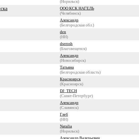
(Норильск)
нска
ООО КСК НАГЕЛЬ
(Челябинск)
Александр
(Белгородская обл.)
den
(НН)
dserosh
(Благовещенск)
Александр
(Новосибирск)
Татьяна
(Белгородская область)
Красноярск
(Красноярск)
DJ_TECH
(Санкт-Петербург)
Александр
(Славянск)
Глеб
(НН)
Natalia
(Норильск)
Александр Валерьевич