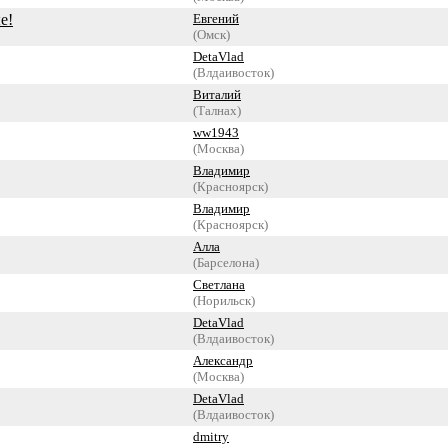
е!
Евгений
(Омск)
DetaVlad
(Влдаивосток)
Виталий
(Талнах)
ww1943
(Москва)
Владимир
(Красноярск)
Владимир
(Красноярск)
Алла
(Барселона)
Светлана
(Норильск)
DetaVlad
(Влдаивосток)
Александр
(Москва)
DetaVlad
(Влдаивосток)
dmitry