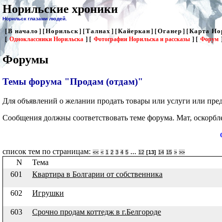
Норильские хроники
Норильск глазами людей.
В начало
Норильск
Талнах
Кайеркан
Оганер
Карта Но
[
] [
] [
] [
] [
] [
[
Одноклассники Норильска
] [
Фотографии Норильска и рассказы
] [
Форум
Форумы
Темы форума "Продам (отдам)"
Для объявлений о желании продать товары или услуги или пред
Сообщения должны соответствовать теме форума. Мат, оскорбл
список тем по страницам:
...
<<
<
1
2
3
4
5
12
[13]
14
15
>
>>
N
Тема
601
Квартира в Болгарии от собственника
602
Игрушки
603
Срочно продам коттедж в г.Белгороде