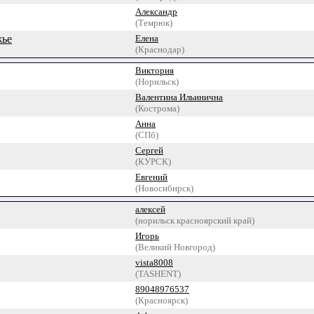
Александр
(Темрюк)
жье
Елена
(Краснодар)
Виктория
(Норильск)
Валентина Ильинична
(Кострома)
Анна
(СПб)
Сергей
(КУРСК)
Евгений
(Новосибирск)
алексей
(норильск красноярский край)
Игорь
(Великий Новгород)
vista8008
(TASHENT)
89048976537
(Красноярск)