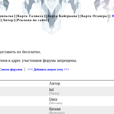
рильска
Карта Талнаха
Карта Кайеркана
Карта Оганера
] [
] [
] [
] [
Ф
Автор
Реклама на сайте
] [
] [
]
оставить их бесплатно.
ения в адрес участников форума запрещены.
|
Список форумов
<<< Добавить новую тему >>>
Автор
Ind
(Varna)
Ольга
(Москва)
Наталья
(Белгород)