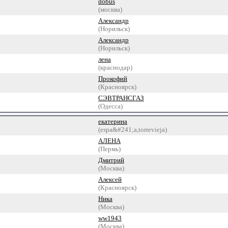
dobus
(москва)
Александр
(Норильск)
Александр
(Норильск)
лена
(краснодар)
Прокофий
(Красноярск)
СЭВТРАНСГАЗ
(Одесса)
екатерина
(espa&#241;a,torrevieja)
АЛЕНА
(Пермь)
Дмитрий
(Москва)
Алексей
(Красноярск)
Ника
(Москва)
ww1943
(Москва)