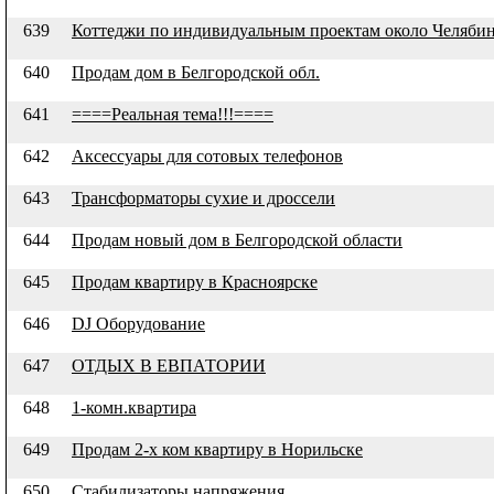
639
Коттеджи по индивидуальным проектам около Челяби
640
Продам дом в Белгородской обл.
641
====Реальная тема!!!====
642
Аксессуары для сотовых телефонов
643
Трансформаторы сухие и дроссели
644
Продам новый дом в Белгородской области
645
Продам квартиру в Красноярске
646
DJ Оборудование
647
ОТДЫХ В ЕВПАТОРИИ
648
1-комн.квартира
649
Продам 2-х ком квартиру в Норильске
650
Стабилизаторы напряжения