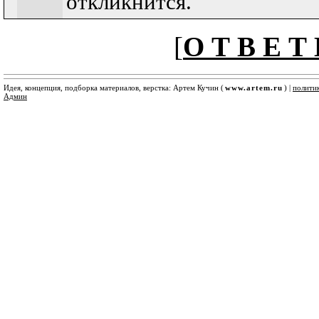
откликнится.
[
О Т В Е Т 
Идея, концепция, подборка материалов, верстка: Артем Кучин (
www.artem.ru
) |
полити
Админ