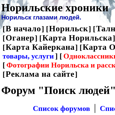
Норильские хроники
Норильск глазами людей.
В начало
Норильск
Талн
[
] [
] [
Оганер
Карта Норильска
[
] [
]
Карта Кайеркана
Карта О
[
] [
товары, услуги
] [
Одноклассник
[
Фотографии Норильска и расс
Реклама на сайте
[
]
Форум "Поиск людей
|
Список форумов
Спи