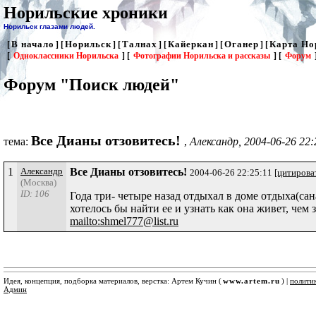
Норильские хроники
Норильск глазами людей.
В начало
Норильск
Талнах
Кайеркан
Оганер
Карта Но
[
] [
] [
] [
] [
] [
[
Одноклассники Норильска
] [
Фотографии Норильска и рассказы
] [
Форум
Форум "Поиск людей"
Все Дианы отзовитесь!
тема:
,
Александр, 2004-06-26 22:
1
Александр
Все Дианы отзовитесь!
2004-06-26 22:25:11
[цитирова
(Москва)
ID: 106
Года три- четыре назад отдыхал в доме отдыха(са
хотелось бы найти ее и узнать как она живет, чем
mailto:shmel777@list.ru
Идея, концепция, подборка материалов, верстка: Артем Кучин (
www.artem.ru
) |
полити
Админ