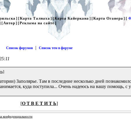
рильска
Карта Талнаха
Карта Кайеркана
Карта Оганера
] [
] [
] [
] [
Ф
Автор
Реклама на сайте
] [
] [
]
|
Список форумов
Список тем в форуме
25:11
ть]
натории) Заполярье. Там в последние несколько дней познакомил
 занимается, куда поступила... Очень надеюсь на вашу помощь, с
[
О Т В Е Т И Т Ь
]
ка конфиденциальности