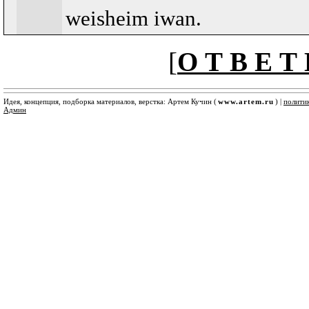
weisheim iwan.
[
О Т В Е Т 
Идея, концепция, подборка материалов, верстка: Артем Кучин (
www.artem.ru
) |
полити
Админ