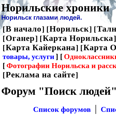
Норильские хроники
Норильск глазами людей.
В начало
Норильск
Талн
[
] [
] [
Оганер
Карта Норильска
[
] [
]
Карта Кайеркана
Карта О
[
] [
товары, услуги
] [
Одноклассник
[
Фотографии Норильска и расс
Реклама на сайте
[
]
Форум "Поиск людей
|
Список форумов
Спи