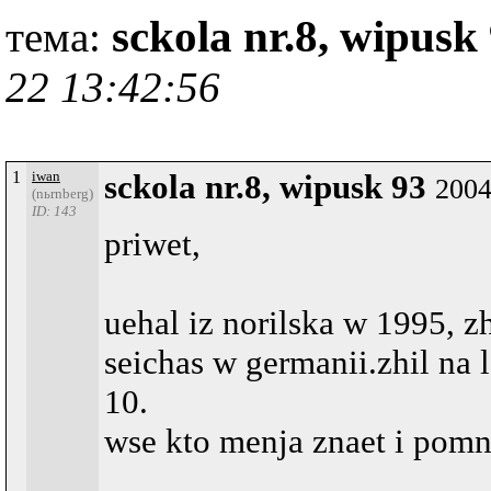
sckola nr.8, wipusk
тема:
22 13:42:56
1
iwan
sckola nr.8, wipusk 93
2004
(nьrnberg)
ID: 143
priwet,
uehal iz norilska w 1995, z
seichas w germanii.zhil na 
10.
wse kto menja znaet i pomni