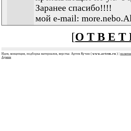
Заранее спасибо!!!!
мой e-mail: more.nebo.A
[
О Т В Е Т 
Идея, концепция, подборка материалов, верстка: Артем Кучин (
www.artem.ru
) |
полити
Админ