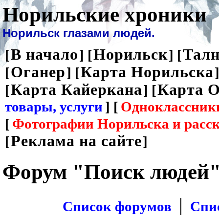
Норильские хроники
Норильск глазами людей.
В начало
Норильск
Талн
[
] [
] [
Оганер
Карта Норильска
[
] [
]
Карта Кайеркана
Карта О
[
] [
товары, услуги
] [
Одноклассник
[
Фотографии Норильска и расс
Реклама на сайте
[
]
Форум "Поиск людей
|
Список форумов
Спи