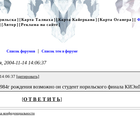
рильска
Карта Талнаха
Карта Кайеркана
Карта Оганера
] [
] [
] [
] [
Ф
Автор
Реклама на сайте
] [
] [
]
|
Список форумов
Список тем в форуме
, 2004-11-14 14:06:37
 14:06:37
[цитировать]
1984г рождения возможно он студент норильского фииала КИЭи
[
О Т В Е Т И Т Ь
]
ка конфиденциальности