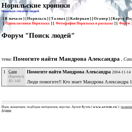
Норильские хроники
Норильск глазами людей.
В начало
Норильск
Талнах
Кайеркан
Оганер
Карта Но
[
] [
] [
] [
] [
] [
[
Одноклассники Норильска
] [
Фотографии Норильска и рассказы
] [
Форум
Форум "Поиск людей"
Помогите найти Мандрова Александра
тема:
,
Саня
1
Саня
Помогите найти Мандрова Александра
2004-11-14
(Барнаул)
ID: 160
Люди помогите!! Кто знает Мандрова Александра 
Идея, концепция, подборка материалов, верстка: Артем Кучин (
www.artem.ru
) |
полити
Админ