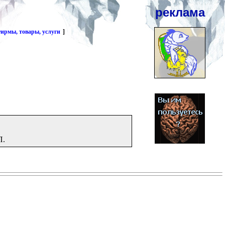
реклама
ирмы, товары, услуги
]
П.