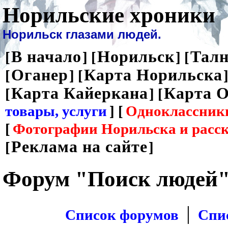
Норильские хроники
Норильск глазами людей.
В начало
Норильск
Талн
[
] [
] [
Оганер
Карта Норильска
[
] [
]
Карта Кайеркана
Карта О
[
] [
товары, услуги
] [
Одноклассник
[
Фотографии Норильска и расс
Реклама на сайте
[
]
Форум "Поиск людей
|
Список форумов
Спи