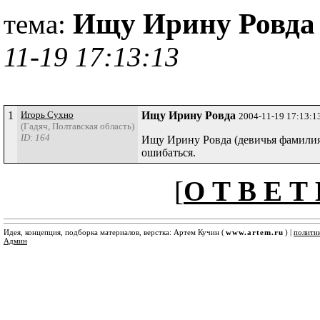
Ищу Ирину Ровд
тема:
11-19 17:13:13
1
Игорь Сухно
Ищу Ирину Ровда
2004-11-19 17:13:1
(Гадяч, Полтавская область)
ID: 164
Ищу Ирину Ровда (девичья фамилия
ошибаться.
[
О Т В Е Т 
Идея, концепция, подборка материалов, верстка: Артем Кучин (
www.artem.ru
) |
полити
Админ