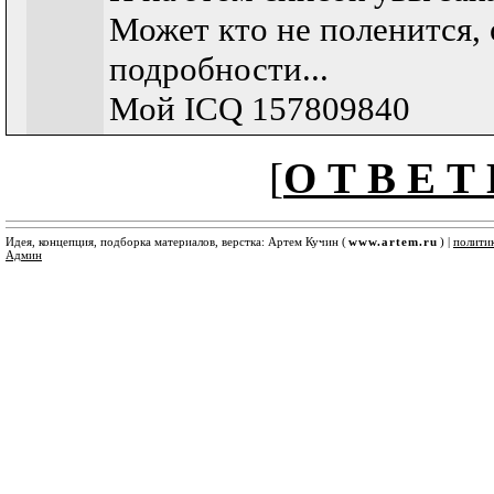
Может кто не поленится, 
подробности...
Мой ICQ 157809840
[
О Т В Е Т 
Идея, концепция, подборка материалов, верстка: Артем Кучин (
www.artem.ru
) |
полити
Админ