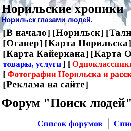
Норильские хроники
Норильск глазами людей.
В начало
Норильск
Талн
[
] [
] [
Оганер
Карта Норильска
[
] [
]
Карта Кайеркана
Карта О
[
] [
товары, услуги
] [
Одноклассник
[
Фотографии Норильска и расс
Реклама на сайте
[
]
Форум "Поиск людей
|
Список форумов
Спи