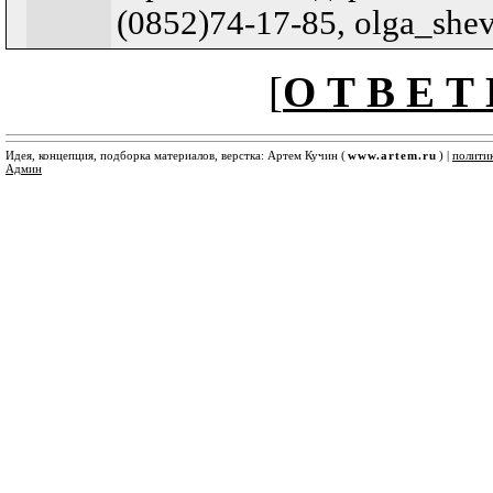
(0852)74-17-85, olga_she
[
О Т В Е Т 
Идея, концепция, подборка материалов, верстка: Артем Кучин (
www.artem.ru
) |
полити
Админ