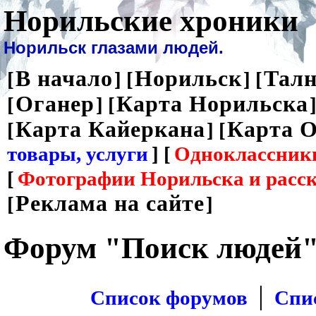
Норильские хроники
Норильск глазами людей.
В начало
Норильск
Талн
[
] [
] [
Оганер
Карта Норильска
[
] [
]
Карта Кайеркана
Карта О
[
] [
товары, услуги
] [
Одноклассник
[
Фотографии Норильска и расс
Реклама на сайте
[
]
Форум "Поиск людей
|
Список форумов
Спи