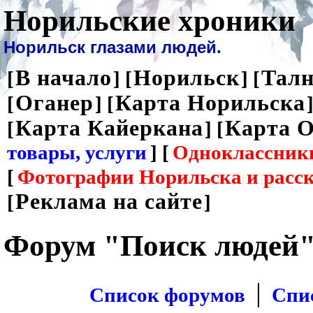
Норильские хроники
Норильск глазами людей.
В начало
Норильск
Талн
[
] [
] [
Оганер
Карта Норильска
[
] [
]
Карта Кайеркана
Карта О
[
] [
товары, услуги
] [
Одноклассник
[
Фотографии Норильска и расс
Реклама на сайте
[
]
Форум "Поиск людей
|
Список форумов
Спи