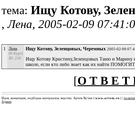
Ищу Котову, Зеле
тема:
,
Лена, 2005-02-09 07:41:
1
Лена
Ищу Котову, Зеленцовых, Черемных
2005-02-09 07:
(Е-бург)
ID: 216
Ищу Котову Кристину,Зеленцовых Таню и Марину 
школе, если кто либо знает как их найти ПОМОГИТЕ
[
О Т В Е Т 
Идея, концепция, подборка материалов, верстка: Артем Кучин (
www.artem.ru
) |
полити
Админ