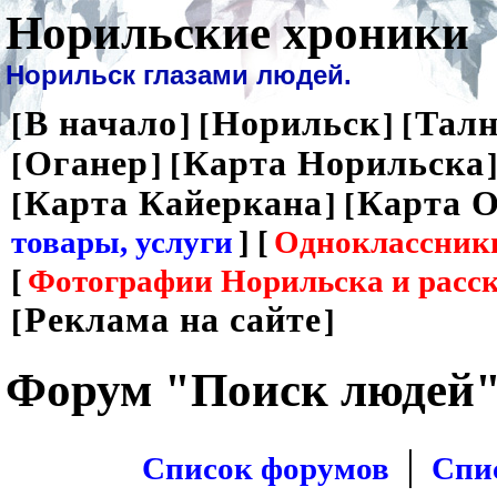
Норильские хроники
Норильск глазами людей.
В начало
Норильск
Талн
[
] [
] [
Оганер
Карта Норильска
[
] [
]
Карта Кайеркана
Карта О
[
] [
товары, услуги
] [
Одноклассник
[
Фотографии Норильска и расс
Реклама на сайте
[
]
Форум "Поиск людей
|
Список форумов
Спи