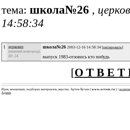
школа№26
тема:
,
церков
14:58:34
1
церкович
школа№26
2003-12-16 14:58:34
[цитировать]
(нижний новгород)
ID: 24
выпуск 1983-отзовись кто нибудь
[
О Т В Е Т 
Идея, концепция, подборка материалов, верстка: Артем Кучин (
www.artem.ru
) |
полити
Админ