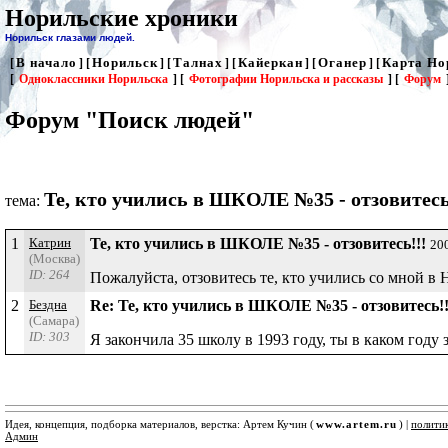
Норильские хроники
Норильск глазами людей.
В начало
Норильск
Талнах
Кайеркан
Оганер
Карта Но
[
] [
] [
] [
] [
] [
[
Одноклассники Норильска
] [
Фотографии Норильска и рассказы
] [
Форум
Форум "Поиск людей"
Те, кто учились в ШКОЛЕ №35 - отзовитесь
тема:
1
Катрин
Те, кто учились в ШКОЛЕ №35 - отзовитесь!!!
20
(Москва)
ID: 264
Пожалуйста, отзовитесь те, кто учились со мной
2
Бездна
Re: Те, кто учились в ШКОЛЕ №35 - отзовитесь!
(Самара)
ID: 303
Я закончила 35 школу в 1993 году, ты в каком году 
Идея, концепция, подборка материалов, верстка: Артем Кучин (
www.artem.ru
) |
полити
Админ