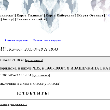
рильска
Карта Талнаха
Карта Кайеркана
Карта Оганера
] [
] [
] [
] [
Ф
Автор
Реклама на сайте
] [
] [
]
|
Список форумов
Список тем в форуме
!!!
,
Катрин, 2005-04-18 21:18:43
05-04-18 21:18:43
[цитировать]
 в Норильске, в школе №35, в 1991-1993гг. Я ИВАШЕЧКИНА ЕКА
!!
2005-05-23 18:14:34
[цитировать]
закончила и с кем в классе училась?
[
О Т В Е Т И Т Ь
]
ка конфиденциальности