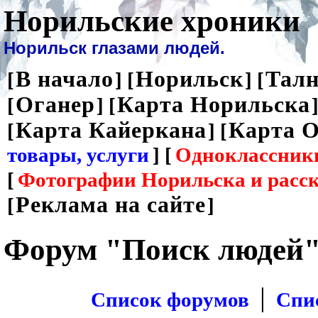
Норильские хроники
Норильск глазами людей.
В начало
Норильск
Талн
[
] [
] [
Оганер
Карта Норильска
[
] [
]
Карта Кайеркана
Карта О
[
] [
товары, услуги
] [
Одноклассник
[
Фотографии Норильска и расс
Реклама на сайте
[
]
Форум "Поиск людей
|
Список форумов
Спи