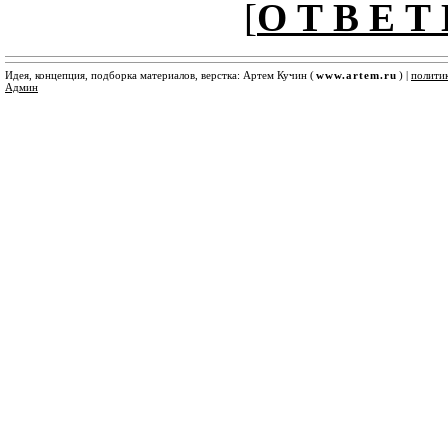
[
О Т В Е Т 
Идея, концепция, подборка материалов, верстка: Артем Кучин (
www.artem.ru
) |
полити
Админ