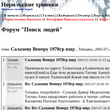
Норильские хроники
Норильск глазами людей.
В начало
Норильск
Талнах
Кайеркан
Оганер
Карта Но
[
] [
] [
] [
] [
] [
[
Одноклассники Норильска
] [
Фотографии Норильска и рассказы
] [
Форум
Форум "Поиск людей"
Салахову Венеру 1978гр ищу
тема:
,
Татьяна, 2005-07-
1
Татьяна
Салахову Венеру 1978гр ищу
2005-07-20 00:35:43
[ц
(Москва)
ID: 346
Проживала по адресу Талнахская д 6,окончила му
mance@mail.ru.Еще хочу розыскать Титову Анну(о
гр,все в начале Талнахской.Какая там школа-то сто
2
Александр
Re: Салахову Венеру 1978гр ищу
2005-07-20 06:56
(Норильск)
ID: 347
Татьяна, попробуйте - Салахов Дамир Мидохатович
Титова Анна продолжает работать в театре, сейчас
Касьянова Наталья Анатольевна - Б.Хмельницкого
3
Александр
Re: Re: Салахову Венеру 1978гр ищу
2005-07-20 0