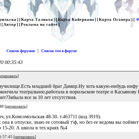
рильска
Карта Талнаха
Карта Кайеркана
Карта Оганера
] [
] [
] [
] [
Ф
Автор
Реклама на сайте
] [
] [
]
|
Список форумов
Список тем в форуме
20 00:35:43
итировать]
зучилище.Есть младший брат Дамир.Ну хоть какую-нибудь инфу 
кончила театральное,работала в норильском театре и Касьянов
ит?Забыла все за 10 лет отсутствия.
:48
[цитировать]
, ул.Комсомольская 48-30. т.463711 (код 3919).
 она в отпуске, знаю ее сотовый т\ф, но без ее ведома вы пойми
 15-20. А школа в тех краях №4
6:57:45
[цитировать]