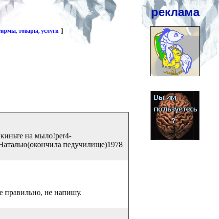
реклама
ирмы, товары, услуги
]
киньте на мыло!per4-
у Наталью(окончила педучилище)1978
те правильно, не напишу.