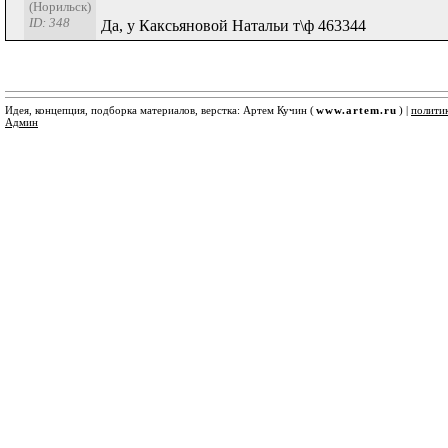
(Норильск)
ID: 348
Да, у Каксьяновой Натальи т\ф 463344
Идея, концепция, подборка материалов, верстка: Артем Кучин (
www.artem.ru
) |
полити
Админ