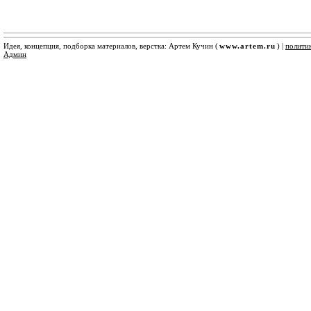
Идея, концепция, подборка материалов, верстка: Артем Кучин (
www.artem.ru
) |
полити
Админ