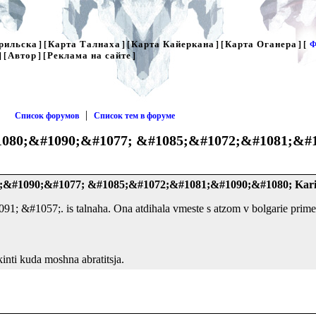
рильска
Карта Талнаха
Карта Кайеркана
Карта Оганера
] [
] [
] [
] [
Ф
Автор
Реклама на сайте
] [
] [
]
|
Список форумов
Список тем в форуме
080;&#1090;&#1077; &#1085;&#1072;&#1081;&#1
;&#1090;&#1077; &#1085;&#1072;&#1081;&#1090;&#1080; Kar
&#1057;. is talnaha. Ona atdihala vmeste s atzom v bolgarie primer
inti kuda moshna abratitsja.