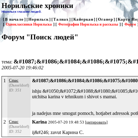
Норильские хроники
Норильск глазами людей.
В начало
Норильск
Талнах
Кайеркан
Оганер
Карта Но
[
] [
] [
] [
] [
] [
[
Одноклассники Норильска
] [
Фотографии Норильска и рассказы
] [
Форум
Форум "Поиск людей"
&#1087;&#1086;&#1084;&#1086;&#1075;&#1
тема:
2005-07-20 19:46:02
1
Cmac
&#1087;&#1086;&#1084;&#1086;&#1075;&#1080
(Dьsseldorf)
ID: 351
ishju &#1050;&#1072;&#1088;&#1080;&#1085;&#1091; 
utchitsa karina v tehnikum i shivot s mamai.
ja nadejus mne smogut pomoch, hotjabet adressok potk
2
Cmac
Karina
2005-07-20 19:48:53
[цитировать]
(Dьsseldorf)
ID: 352
ij&#246; zavut Карина С.