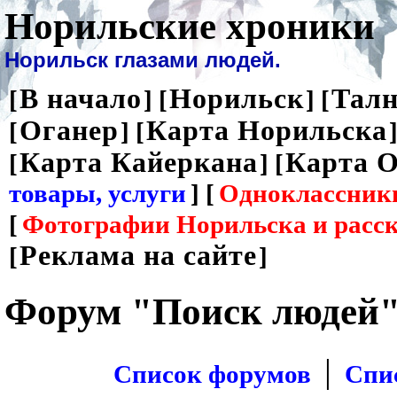
Норильские хроники
Норильск глазами людей.
В начало
Норильск
Талн
[
] [
] [
Оганер
Карта Норильска
[
] [
]
Карта Кайеркана
Карта О
[
] [
товары, услуги
] [
Одноклассник
[
Фотографии Норильска и расс
Реклама на сайте
[
]
Форум "Поиск людей
|
Список форумов
Спи