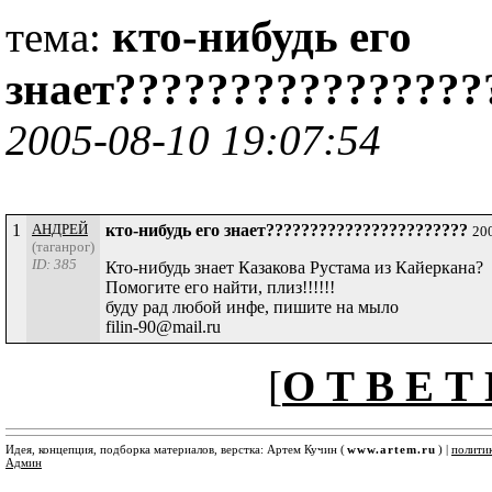
кто-нибудь его
тема:
знает???????????????
2005-08-10 19:07:54
1
АНДРЕЙ
кто-нибудь его знает???????????????????????
20
(таганрог)
ID: 385
Кто-нибудь знает Казакова Рустама из Кайеркана?
Помогите его найти, плиз!!!!!!
буду рад любой инфе, пишите на мыло
filin-90@mail.ru
[
О Т В Е Т 
Идея, концепция, подборка материалов, верстка: Артем Кучин (
www.artem.ru
) |
полити
Админ