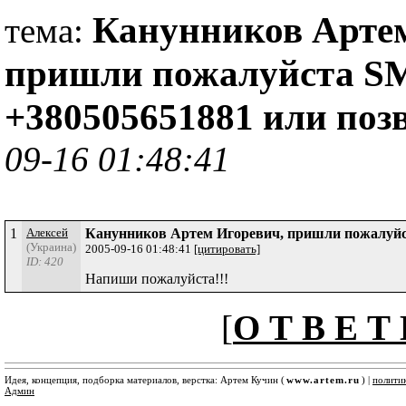
Канунников Артем
тема:
пришли пожалуйста SM
+380505651881 или по
09-16 01:48:41
1
Алексей
Канунников Артем Игоревич, пришли пожалуйст
(Украина)
2005-09-16 01:48:41
[цитировать]
ID: 420
Напиши пожалуйста!!!
[
О Т В Е Т 
Идея, концепция, подборка материалов, верстка: Артем Кучин (
www.artem.ru
) |
полити
Админ