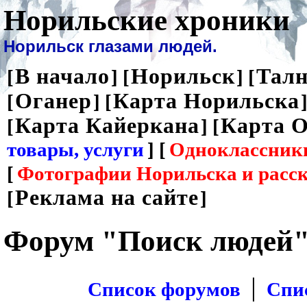
Норильские хроники
Норильск глазами людей.
В начало
Норильск
Талн
[
] [
] [
Оганер
Карта Норильска
[
] [
]
Карта Кайеркана
Карта О
[
] [
товары, услуги
] [
Одноклассник
[
Фотографии Норильска и расс
Реклама на сайте
[
]
Форум "Поиск людей
|
Список форумов
Спи