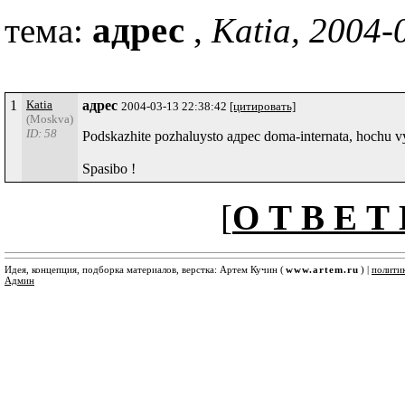
адрес
тема:
,
Katia, 2004-
1
Katia
адрес
2004-03-13 22:38:42
[цитировать]
(Moskva)
ID: 58
Podskazhite pozhaluysto адрес doma-internata, hochu vy
Spasibo !
[
О Т В Е Т 
Идея, концепция, подборка материалов, верстка: Артем Кучин (
www.artem.ru
) |
полити
Админ