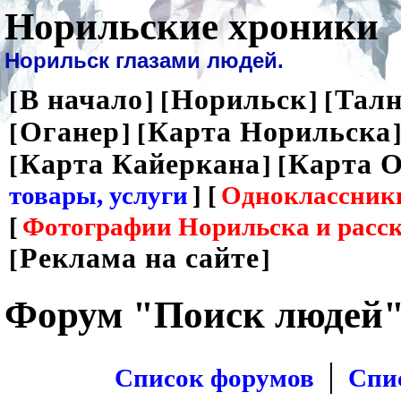
Норильские хроники
Норильск глазами людей.
В начало
Норильск
Талн
[
] [
] [
Оганер
Карта Норильска
[
] [
]
Карта Кайеркана
Карта О
[
] [
товары, услуги
] [
Одноклассник
[
Фотографии Норильска и расс
Реклама на сайте
[
]
Форум "Поиск людей
|
Список форумов
Спи