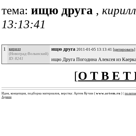
ищю друга
тема:
,
кирилл
13:13:41
1
кирилл
ищю друга
2011-01-05 13:13:41
[цитировать]
(Новоград-Волынский)
ID: 8241
ищю Друга Погодина Алексея из Каерк
[
О Т В Е Т 
Идея, концепция, подборка материалов, верстка: Артем Кучин (
www.artem.ru
) |
полити
Админ