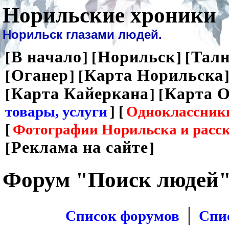
Норильские хроники
Норильск глазами людей.
В начало
Норильск
Талн
[
] [
] [
Оганер
Карта Норильска
[
] [
]
Карта Кайеркана
Карта О
[
] [
товары, услуги
] [
Одноклассник
[
Фотографии Норильска и расс
Реклама на сайте
[
]
Форум "Поиск людей
|
Список форумов
Спи