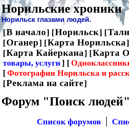
Норильские хроники
Норильск глазами людей.
В начало
Норильск
Талн
[
] [
] [
Оганер
Карта Норильска
[
] [
]
Карта Кайеркана
Карта О
[
] [
товары, услуги
] [
Одноклассник
[
Фотографии Норильска и расс
Реклама на сайте
[
]
Форум "Поиск людей
|
Список форумов
Спи