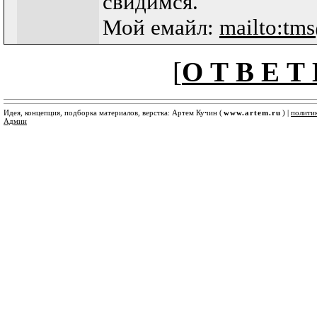
свидимся.
Мой емайл:
mailto:tm
[
О Т В Е Т 
Идея, концепция, подборка материалов, верстка: Артем Кучин (
www.artem.ru
) |
полити
Админ