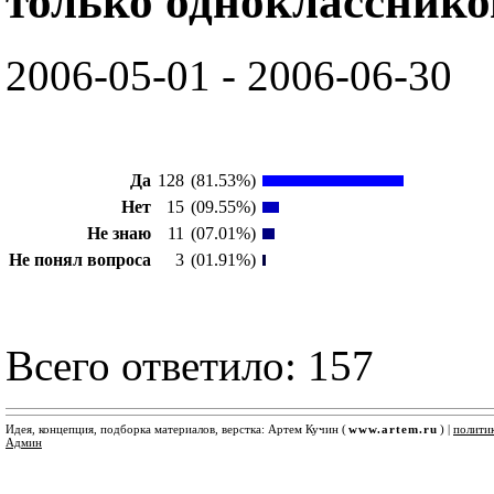
только однокласснико
2006-05-01 - 2006-06-30
Да
128
(81.53%)
Нет
15
(09.55%)
Не знаю
11
(07.01%)
Не понял вопроса
3
(01.91%)
Всего ответило: 157
Идея, концепция, подборка материалов, верстка: Артем Кучин (
www.artem.ru
) |
полити
Админ