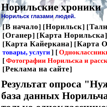
Норильские хроники
Норильск глазами людей.
В начало
Норильск
Талн
[
] [
] [
Оганер
Карта Норильска
[
] [
]
Карта Кайеркана
Карта О
[
] [
товары, услуги
] [
Одноклассник
[
Фотографии Норильска и расс
Реклама на сайте
[
]
Результат опроса "Ну
база данных Норильча