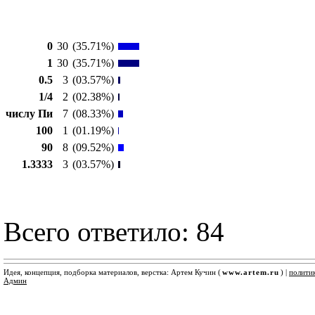
0
30
(35.71%)
1
30
(35.71%)
0.5
3
(03.57%)
1/4
2
(02.38%)
числу Пи
7
(08.33%)
100
1
(01.19%)
90
8
(09.52%)
1.3333
3
(03.57%)
Всего ответило: 84
Идея, концепция, подборка материалов, верстка: Артем Кучин (
www.artem.ru
) |
полити
Админ