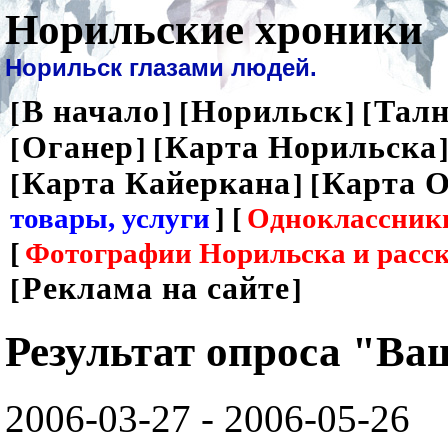
Норильские хроники
Норильск глазами людей.
В начало
Норильск
Талн
[
] [
] [
Оганер
Карта Норильска
[
] [
]
Карта Кайеркана
Карта О
[
] [
товары, услуги
] [
Одноклассник
[
Фотографии Норильска и расс
Реклама на сайте
[
]
Результат опроса "Ва
2006-03-27 - 2006-05-26