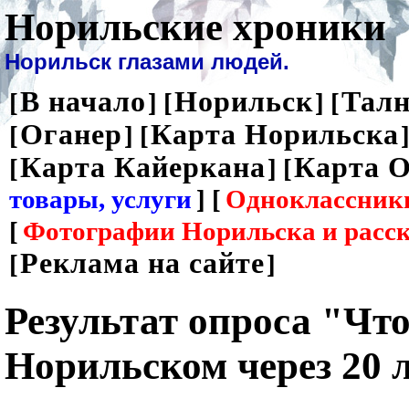
Норильские хроники
Норильск глазами людей.
В начало
Норильск
Талн
[
] [
] [
Оганер
Карта Норильска
[
] [
]
Карта Кайеркана
Карта О
[
] [
товары, услуги
] [
Одноклассник
[
Фотографии Норильска и расс
Реклама на сайте
[
]
Результат опроса "Что
Норильском через 20 