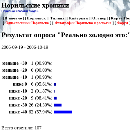
Норильские хроники
Норильск глазами людей.
В начало
Норильск
Талнах
Кайеркан
Оганер
Карта Но
[
] [
] [
] [
] [
] [
[
Одноклассники Норильска
] [
Фотографии Норильска и рассказы
] [
Форум
Результат опроса "Реально холодно это:
2006-09-19 - 2006-10-19
меньше +30
1
(00.93%)
меньше +20
0
(00.00%)
меньше +10
1
(00.93%)
ниже 0
6
(05.61%)
ниже -10
2
(01.87%)
ниже -20
9
(08.41%)
ниже -30
26
(24.30%)
ниже -40
62
(57.94%)
Всего ответило: 107