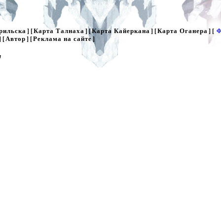
рильска
Карта Талнаха
Карта Кайеркана
Карта Оганера
] [
] [
] [
] [
Ф
Автор
Реклама на сайте
] [
] [
]
"