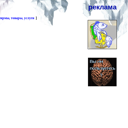
реклама
ирмы, товары, услуги
]