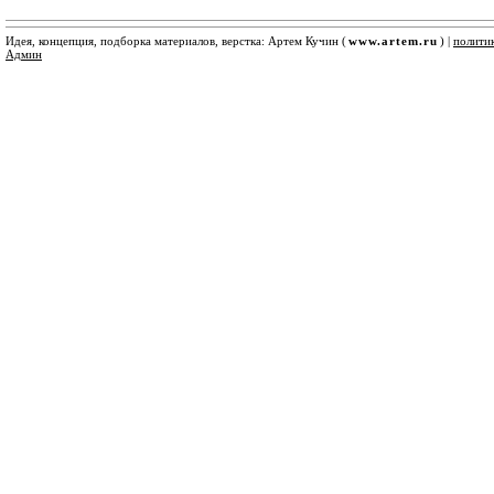
Идея, концепция, подборка материалов, верстка: Артем Кучин (
www.artem.ru
) |
полити
Админ