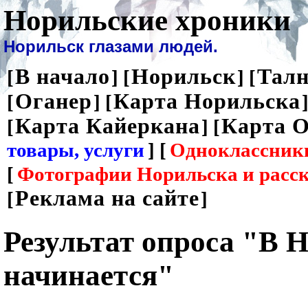
Норильские хроники
Норильск глазами людей.
В начало
Норильск
Талн
[
] [
] [
Оганер
Карта Норильска
[
] [
]
Карта Кайеркана
Карта О
[
] [
товары, услуги
] [
Одноклассник
[
Фотографии Норильска и расс
Реклама на сайте
[
]
Результат опроса "В 
начинается"