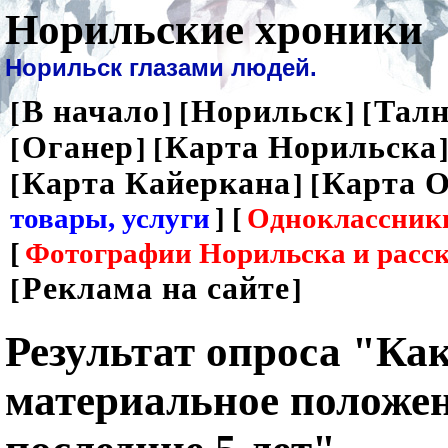
Норильские хроники
Норильск глазами людей.
В начало
Норильск
Талн
[
] [
] [
Оганер
Карта Норильска
[
] [
]
Карта Кайеркана
Карта О
[
] [
товары, услуги
] [
Одноклассник
[
Фотографии Норильска и расс
Реклама на сайте
[
]
Результат опроса "Как
материальное положен