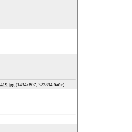
19.jpg
(1434x807, 322894 байт)