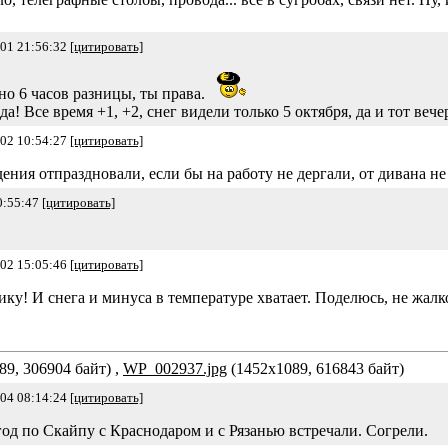
-01 21:56:32
[цитировать]
но 6 часов разницы, ты права.
а! Все время +1, +2, снег видели только 5 октября, да и тот вече
-02 10:54:27
[цитировать]
ения отпраздновали, если бы на работу не дергали, от дивана не
0:55:47
[цитировать]
-02 15:05:46
[цитировать]
ку! И снега и минуса в температуре хватает. Поделюсь, не жалко
9, 306904 байт) ,
WP_002937.jpg
(1452x1089, 616843 байт)
-04 08:14:24
[цитировать]
год по Скайпу с Краснодаром и с Рязанью встречали. Согрели.