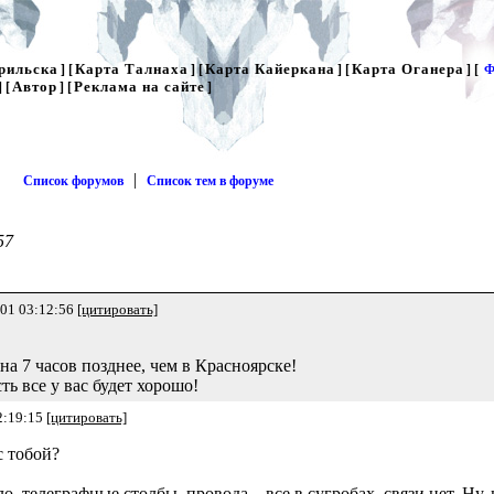
рильска
Карта Талнаха
Карта Кайеркана
Карта Оганера
] [
] [
] [
] [
Ф
Автор
Реклама на сайте
] [
] [
]
|
Список форумов
Список тем в форуме
57
-01 03:12:56
[цитировать]
 на 7 часов позднее, чем в Красноярске!
ть все у вас будет хорошо!
2:19:15
[цитировать]
с тобой?
, телеграфные столбы, провода... все в сугробах, связи нет. Ну