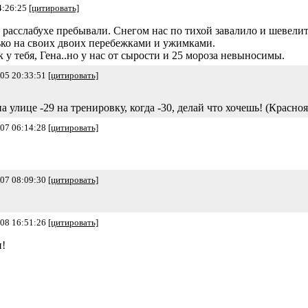
4:26:25
[цитировать]
 расслабухе пребывали. Снегом нас по тихой завалило и шевелитьс
лько на своих двоих перебежками и ужимками.
к у тебя, Гена..но у нас от сырости и 25 мороза невыносимы.
-05 20:33:51
[цитировать]
 улице -29 на тренировку, когда -30, делай что хочешь! (Краснояр
-07 06:14:28
[цитировать]
-07 08:09:30
[цитировать]
-08 16:51:26
[цитировать]
!