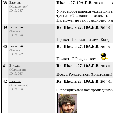
38
Евгения
Школа 27. 10А,Б,В.
2014-01-05 1
(Красноярск)
ID: 11047
У нас мороз шарахнул..все дни в
тут на тебе - машина колом, то
Ну, может не так грандиозно, ка
39
Геннадий
Re: Школа 27. 10А,Б,В.
2014-01
(Талнах)
ID: 11056
Привет! Плавали, знаем! Когда на
40
Геннадий
Re: Школа 27. 10А,Б,В.
2014-01
(Талнах)
ID: 11062
Привет! С Рождеством!
41
Виталий
Re: Школа 27. 10А,Б,В.
2014-01
(Нерюнгри)
ID: 11063
Всех с Рождеством Христовым!
42
Евгения
Re: Школа 27. 10А,Б,В.
2014-01
(Красноярск)
ID: 11076
С праздниками вас прошедшими