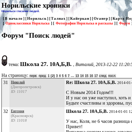
Норильские хроники
Норильск глазами людей.
В начало
Норильск
Талнах
Кайеркан
Оганер
Карта Но
[
] [
] [
] [
] [
] [
[
Одноклассники Норильска
] [
Фотографии Норильска и рассказы
] [
Форум
Форум "Поиск людей"
Школа 27. 10А,Б,В.
тема:
,
Виталий, 2013-12-22 11:20:
На страницу:
...
перв.
пред.
1
[2]
3
4
5
6
7
13
14
15
16
17
след.
посл.
31
Николай
Re: Школа 27. 10А,Б,В.
2014-01
(Днепропетровск)
ID: 11017
С Новым 2014 Годом!!!
И у нас он уже наступил, хоть и
Будьте счастливы и здоровы, пус
32
Евгения
Школа 27. 10А,Б,В.
2014-01-01 1
(Красноярск)
ID: 11018
У нас, Коля, не 6 часов разница 
Привет!
Виталика снегом кажись завалило