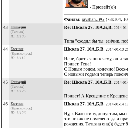
- Прювейт))))
Файлы:
ravshan.JPG
(78x104, 10
43
Геннадий
Re: Школа 27. 10А,Б,В.
2014-01
(Талнах)
ID: 11105
Типа "сходил бы ты, зайчик, п
44
Евгения
Школа 27. 10А,Б,В.
2014-01-13 2
(Красноярск)
ID: 11112
Нене, бриться ни к чему, он и та
Привет, Гена!
С Новым годом, конечно! Всех-
С новыми годами теперь поконче
45
Геннадий
Re: Школа 27. 10А,Б,В.
2014-01
(Талнах)
ID: 11125
Привет! А Крещение с Крещенски
46
Евгения
Школа 27. 10А,Б,В.
2014-01-14 1
(Красноярск)
ID: 11126
Ну, к Валентину, допустим, мы 
это никак не помечено..да и пра
рождения, Татьяна она))) будет 