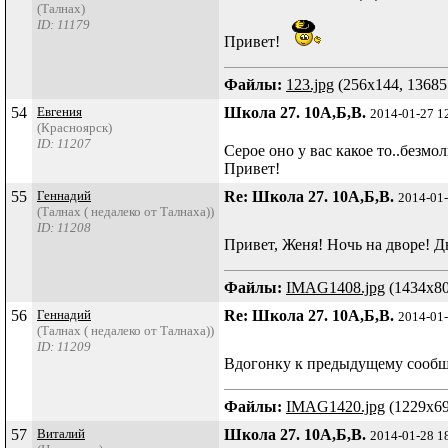
(Талнах)
ID: 11179
Привет!
Файлы:
123.jpg
(256x144, 13685
54
Евгения
Школа 27. 10А,Б,В.
2014-01-27 1
(Красноярск)
ID: 11207
Серое оно у вас какое то..безмо
Привет!
55
Геннадий
Re: Школа 27. 10А,Б,В.
2014-01
(Талнах ( недалеко от Талнаха))
ID: 11208
Привет, Женя! Ночь на дворе! Дв
Файлы:
IMAG1408.jpg
(1434x80
56
Геннадий
Re: Школа 27. 10А,Б,В.
2014-01
(Талнах ( недалеко от Талнаха))
ID: 11209
Вдогонку к предыдущему сообщ
Файлы:
IMAG1420.jpg
(1229x69
57
Виталий
Школа 27. 10А,Б,В.
2014-01-28 1