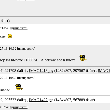
 байт)
2:15:40
[цитировать]
лвие.
-27 13:10:32
[цитировать]
ор на высоте 11000 м... А сейчас все в цвете!
7, 241798 байт) ,
IMAG1418.jpg
(1434x807, 297567 байт) ,
IMAG14
-27 13:19:39
[цитировать]
ению...
2, 295533 байт) ,
IMAG1427.jpg
(1434x807, 567889 байт)
8:32:46
[цитировать]