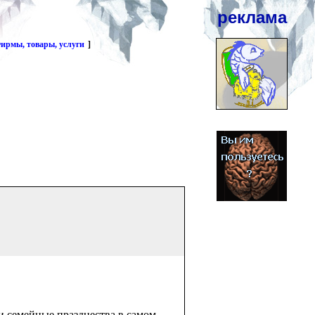
реклама
ирмы, товары, услуги
]
, и семейные празднества в самом