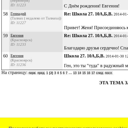
(Нерюнгри)
ID: 11223
С Днём рождения! Евгения!
58
Геннадий
Re: Школа 27. 10А,Б,В.
2014-01
(Талнах ( недалеко от Талнаха))
ID: 11227
Привет! Женя! Присоединяюсь 
59
Евгения
Re: Школа 27. 10А,Б,В.
2014-01
(Красноярск)
ID: 11233
Благодарю друзья сердечно! Сп
60
Евгения
Школа 27. 10А,Б,В.
2014-01-30 1
(Красноярск)
ID: 11236
Ген, это ты "туда" в радужный 
На страницу:
...
перв.
пред.
1
[2]
3
4
5
6
7
13
14
15
16
17
след.
посл.
ЭТА ТЕМА З