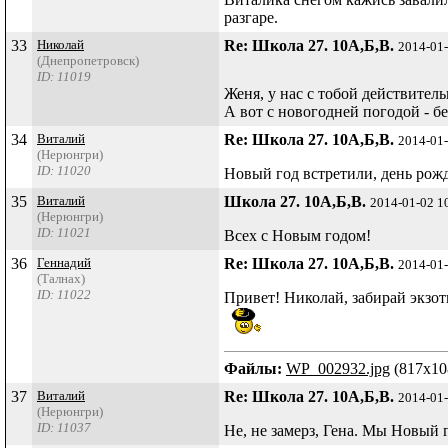
разгаре.
33
Николай
Re: Школа 27. 10А,Б,В.
2014-01
(Днепропетровск)
ID: 11019
Женя, у нас с тобой действитель
А вот с новогодней погодой - бед
34
Виталий
Re: Школа 27. 10А,Б,В.
2014-01
(Нерюнгри)
ID: 11020
Новый год встретили, день рожд
35
Виталий
Школа 27. 10А,Б,В.
2014-01-02 1
(Нерюнгри)
ID: 11021
Всех с Новым годом!
36
Геннадий
Re: Школа 27. 10А,Б,В.
2014-01
(Талнах)
ID: 11022
Привет! Николай, забирай экзоти
Файлы:
WP_002932.jpg
(817x108
37
Виталий
Re: Школа 27. 10А,Б,В.
2014-01
(Нерюнгри)
ID: 11037
Не, не замерз, Гена. Мы Новый 