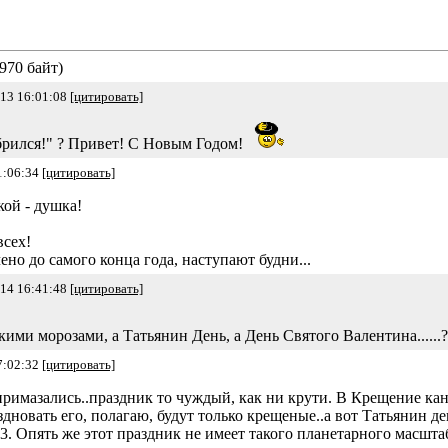
970 байт)
-13 16:01:08
[цитировать]
обрился!" ? Привет! С Новым Годом!
1:06:34
[цитировать]
кой - душка!
всех!
но до самого конца года, наступают будни...
-14 16:41:48
[цитировать]
ми морозами, а Татьянин День, а День Святого Валентина......
7:02:32
[цитировать]
примазались..праздник то чуждый, как ни крути. В Крещение кан
здновать его, полагаю, будут только крещеные..а вот Татьянин д
83. Опять же этот праздник не имеет такого планетарного масшта