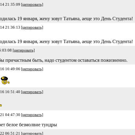
-14 21:35:09
[цитировать]
одилась 19 января, жену зовут Татьяна, аеще это День Студента!
-14 21:36:13
[цитировать]
одилась 19 января, жену зовут Татьяна, аеще это День Студента!
6:03:08
[цитировать]
 бы причастным быть, надо студентом оставаться пожизненно.
-16 16:49:06
[цитировать]
-16 16:51:40
[цитировать]
-21 04:47:30
[цитировать]
оет белое безмолвие тундры
-22 06:51:21
[цитировать]