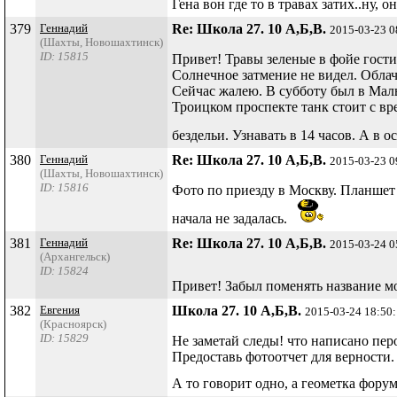
Гена вон где то в травах затих..ну, о
379
Геннадий
Re: Школа 27. 10 А,Б,В.
2015-03-23 0
(Шахты, Новошахтинск)
ID: 15815
Привет! Травы зеленые в фойе гости
Солнечное затмение не видел. Облач
Сейчас жалею. В субботу был в Мал
Троицком проспекте танк стоит с вр
бездельи. Узнавать в 14 часов. А в о
380
Геннадий
Re: Школа 27. 10 А,Б,В.
2015-03-23 0
(Шахты, Новошахтинск)
ID: 15816
Фото по приезду в Москву. Планшет д
начала не задалась.
381
Геннадий
Re: Школа 27. 10 А,Б,В.
2015-03-24 0
(Архангельск)
ID: 15824
Привет! Забыл поменять название мо
382
Евгения
Школа 27. 10 А,Б,В.
2015-03-24 18:50
(Красноярск)
ID: 15829
Не заметай следы! что написано пе
Предоставь фотоотчет для верности.
А то говорит одно, а геометка фору