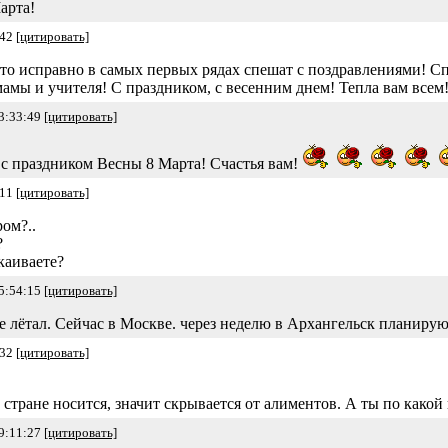
арта!
:42
[цитировать]
то исправно в самых первых рядах спешат с поздравлениями! Сп
 мамы и учителя! С праздником, с весенним днем! Тепла вам всем
3:33:49
[цитировать]
 с праздником Весны 8 Марта! Счастья вам!
:11
[цитировать]
ром?..
?
каиваете?
5:54:15
[цитировать]
ье лётал. Сейчас в Москве. через неделю в Архангельск планирую
:32
[цитировать]
 стране носится, значит скрывается от алиментов. А ты по какой
9:11:27
[цитировать]