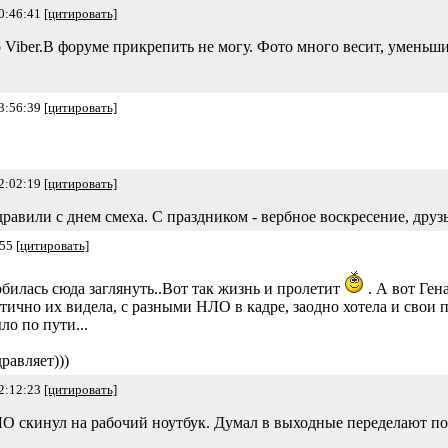
0:46:41
[цитировать]
 Viber.В форуме прикрепить не могу. Фото много весит, уменьшит
3:56:39
[цитировать]
2:02:19
[цитировать]
равили с днем смеха. С праздником - вербное воскресение, друзь
:55
[цитировать]
обилась сюда заглянуть..Вот так жизнь и пролетит
. А вот Ген
стично их видела, с разными НЛО в кадре, заодно хотела и свои 
ло по пути...
равляет)))
2:12:23
[цитировать]
ЛО скинул на рабочий ноутбук. Думал в выходные переделают по