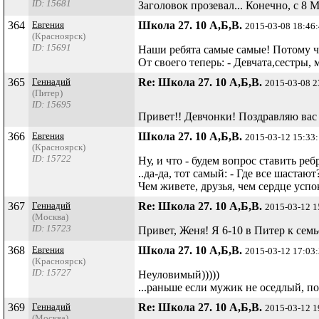
ID: 15681
Заголовок прозевал... Конечно, с 8 М
364
Евгения
Школа 27. 10 А,Б,В.
2015-03-08 18:46
(Красноярск)
ID: 15691
Наши ребята самые самые! Потому ч
От своего теперь: - Девчата,сестры,
365
Геннадий
Re: Школа 27. 10 А,Б,В.
2015-03-08 2
(Питер)
ID: 15695
Привет!! Девчонки! Поздравляю вас
366
Евгения
Школа 27. 10 А,Б,В.
2015-03-12 15:33
(Красноярск)
ID: 15722
Ну, и что - будем вопрос ставить реб
..да-да, тот самый: - Где все шастают
Чем живете, друзья, чем сердце успо
367
Геннадий
Re: Школа 27. 10 А,Б,В.
2015-03-12 1
(Москва)
ID: 15723
Привет, Женя! Я 6-10 в Питер к сем
368
Евгения
Школа 27. 10 А,Б,В.
2015-03-12 17:03
(Красноярск)
ID: 15727
Неуловимый)))))
...раньше если мужик не оседлый, по
369
Геннадий
Re: Школа 27. 10 А,Б,В.
2015-03-12 1
(Москва)