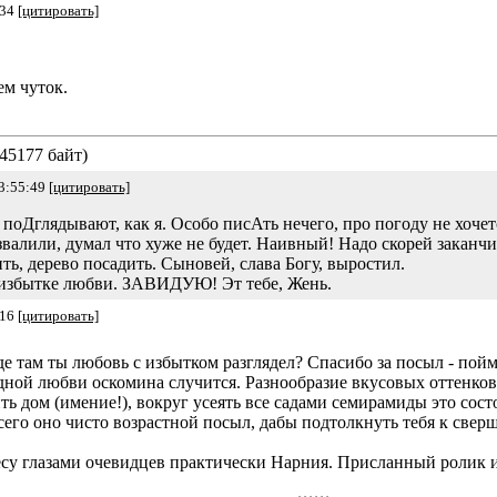
:34
[цитировать]
ем чуток.
45177 байт)
3:55:49
[цитировать]
 поДглядывают, как я. Особо писАть нечего, про погоду не хочет
звалили, думал что хуже не будет. Наивный! Надо скорей заканч
ить, дерево посадить. Сыновей, слава Богу, выростил.
 избытке любви. ЗАВИДУЮ! Эт тебе, Жень.
:16
[цитировать]
где там ты любовь с избытком разглядел? Спасибо за посыл - пой
 одной любви оскомина случится. Разнообразие вкусовых оттенк
ть дом (имение!), вокруг усеять все садами семирамиды это сост
сего оно чисто возрастной посыл, дабы подтолкнуть тебя к све
есу глазами очевидцев практически Нарния. Присланный ролик и