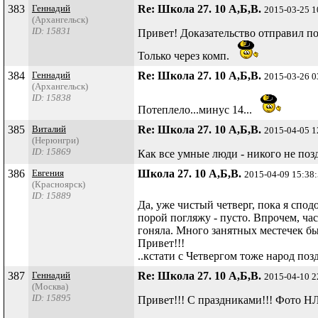
383
Геннадий
Re: Школа 27. 10 А,Б,В.
2015-03-25 1
(Архангельск)
ID: 15831
Привет! Доказательство отправил по
Только через комп.
384
Геннадий
Re: Школа 27. 10 А,Б,В.
2015-03-26 0
(Архангельск)
ID: 15838
Потеплело...минус 14...
385
Виталий
Re: Школа 27. 10 А,Б,В.
2015-04-05 1
(Нерюнгри)
ID: 15869
Как все умные люди - никого не позд
386
Евгения
Школа 27. 10 А,Б,В.
2015-04-09 15:38
(Красноярск)
ID: 15889
Да, уже чистый четверг, пока я спод
порой погляжу - пусто. Впрочем, ча
гоняла. Много занятных местечек бы
Привет!!!
..кстати с Четвергом тоже народ позд
387
Геннадий
Re: Школа 27. 10 А,Б,В.
2015-04-10 2
(Москва)
ID: 15895
Привет!!! С праздниками!!! Фото Н