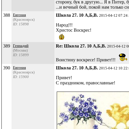
сторону, бук в другую... Я в Питер, 
...и вечный бой, покой нам только сн
388
Евгения
Школа 27. 10 А,Б,В.
2015-04-12 07:24
(Красноярск)
ID: 15898
Народ!!!
Христос Воскрес!
389
Геннадий
Re: Школа 27. 10 А,Б,В.
2015-04-12 0
(Москва)
ID: 15899
Воистину воскресе! Привет!!!
390
Евгения
Школа 27. 10 А,Б,В.
2015-04-12 10:22
(Красноярск)
ID: 15900
Привет!
С праздником, православные!