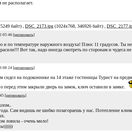
 не располагает.
5249 байт) ,
DSC_2173.jpg
(1024x768, 346926 байт) ,
DSC_2177.j
2:05:46
[цитировать]
 и по температуре наружного воздуха! Плюс 11 градусов. Ты не 
сили!!! Вот так, надо иногда смотреть по сторонам и чудеса не 
3:08:24
[цитировать]
гом сидел на подоконнике на 14 этаже гостиницы Турист на пред
Но перед этим закрыли дверь на замок, ключ оставили в замке.
:45
[цитировать]
шлом..
го года. Сам видишь не шибко позагораешь у нас. Потепление кли
ах.
м ловила - очень мило!
))))))