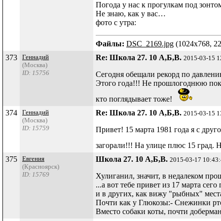
Погода у нас к прогулкам под зонтом
Не знаю, как у вас…
фото с утра:
Файлы:
DSC_2169.jpg
(1024x768, 22
373
Геннадий
Re: Школа 27. 10 А,Б,В.
2015-03-15 1
(Москва)
ID: 15756
Сегодня обещали рекорд по давлению
Этого года!!! Не прошлогоднюю покра
кто поглядывает тоже!
374
Геннадий
Re: Школа 27. 10 А,Б,В.
2015-03-15 1
(Москва)
ID: 15759
Привет! 15 марта 1981 года я с дру
загорали!!! На улице плюс 15 град. 
375
Евгения
Школа 27. 10 А,Б,В.
2015-03-17 10:43
(Красноярск)
ID: 15769
Хулиганил, значит, в недалеком про
...а вот тебе привет из 17 марта се
и в других, как вижу "рыбных" мест
Почти как у Глюкозы:- Снежинки рто
Вместо собаки коты, почти доберманы