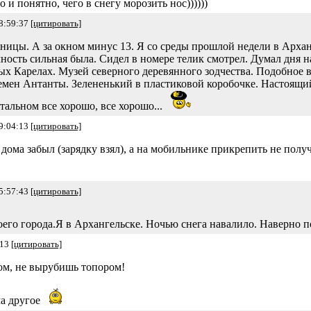
но и понятно, чего в снегу морозить нос))))))
8:59:37
[цитировать]
ницы. А за окном минус 13. Я со среды прошлой недели в Арханг
ность сильная была. Сидел в номере телик смотрел. Думал дня н
ых Карелах. Музей северного деревянного зодчества. Подобное 
емен Антанты. Зелененький в пластиковой коробочке. Настоящий
стальном все хорошо, все хорошо...
9:04:13
[цитировать]
ома забыл (зарядку взял), а на мобильнике прикрепить не получа
5:57:43
[цитировать]
его города.Я в Архангельске. Ночью снега навалило. Наверно п
:13
[цитировать]
ром, не вырубишь топором!
ма другое