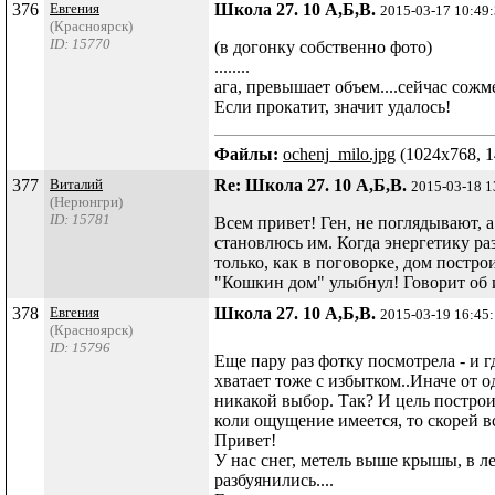
376
Евгения
Школа 27. 10 А,Б,В.
2015-03-17 10:49
(Красноярск)
ID: 15770
(в догонку собственно фото)
........
ага, превышает объем....сейчас сожм
Если прокатит, значит удалось!
Файлы:
ochenj_milo.jpg
(1024x768, 1
377
Виталий
Re: Школа 27. 10 А,Б,В.
2015-03-18 1
(Нерюнгри)
ID: 15781
Всем привет! Ген, не поглядывают, а
становлюсь им. Когда энергетику ра
только, как в поговорке, дом постро
"Кошкин дом" улыбнул! Говорит об
378
Евгения
Школа 27. 10 А,Б,В.
2015-03-19 16:45
(Красноярск)
ID: 15796
Еще пару раз фотку посмотрела - и 
хватает тоже с избытком..Иначе от
никакой выбор. Так? И цель построи
коли ощущение имеется, то скорей в
Привет!
У нас снег, метель выше крышы, в л
разбуянились....