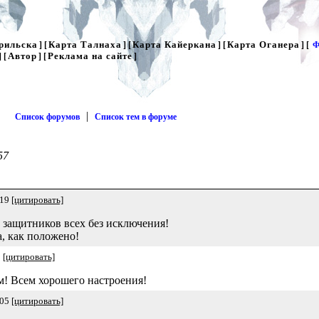
рильска
Карта Талнаха
Карта Кайеркана
Карта Оганера
] [
] [
] [
] [
Ф
Автор
Реклама на сайте
] [
] [
]
|
Список форумов
Список тем в форуме
57
:19
[цитировать]
 защитников всех без исключения!
а, как положено!
1
[цитировать]
м! Всем хорошего настроения!
:05
[цитировать]