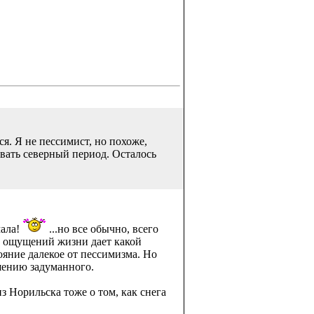
ся. Я не пессимист, но похоже,
ивать северный период. Осталось
мала!
...но все обычно, всего
ов ощущений жизни дает какой
ояние далекое от пессимизма. Но
ршению задуманного.
з Норильска тоже о том, как снега