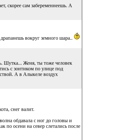
ет, скорее сам забеременнеешь. А
 драпанешь вокруг земного шара..
. Шутка... Женя, ты тоже человек
тись с зонтиком по улице под
иствой. А в Алыкеле воздух
ота, снег валит.
волна обдавала с ног до головы и
ак по осени на север слетались после