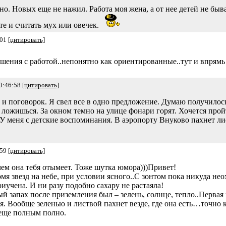
о. Новых еще не нажил. Работа моя жена, а от нее детей не быва
сте и считать мух или овечек.
:01
[цитировать]
шения с работой..непонятно как ориентированные..тут и впрямь
0:46:58
[цитировать]
и поговорок. Я свел все в одно предложение. Думаю получилось
 ложишься. За окном темно на улице фонари горят. Хочется прой
 У меня с детские воспоминания. В аэропорту Внуково пахнет л
:59
[цитировать]
чем она тебя отымеет. Тоже шутка юмора)))Привет!
я звезд на небе, при условии ясного..С зонтом пока никуда неох
учена. И ни разу подобно сахару не растаяла!
й запах после приземления был – зелень, солнце, тепло..Первая 
я. Вообще зеленью и листвой пахнет везде, где она есть…точно к
 еще полным полно.