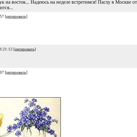
бук на восток... Надеюсь на неделе встретимся! Пасху в Москве о
ится...
:57
[цитировать]
8:21:12
[цитировать]
:07
[цитировать]