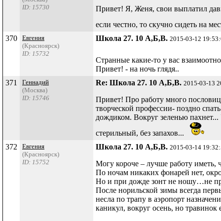
ID: 15730
Привет! Я, Женя, свои выплатил давн
если честно, то скучно сидеть на ме
370
Евгения
Школа 27. 10 А,Б,В.
2015-03-12 19:53
(Красноярск)
ID: 15732
Странные какие-то у вас взаимоотно
Привет! - на ночь глядя..
371
Геннадий
Re: Школа 27. 10 А,Б,В.
2015-03-13 2
(Москва)
ID: 15746
Привет! Про работу много пословиц 
творческой профессии- поздно спать
дождиком. Вокруг зеленью пахнет...
стерильный, без запахов...
372
Евгения
Школа 27. 10 А,Б,В.
2015-03-14 19:32
(Красноярск)
ID: 15752
Могу короче – лучше работу иметь, 
По ночам никаких фонарей нет, окром
Но и при дожде зонт не ношу…не при
После норильской зимы всегда первы
несла по трапу в аэропорт назначени
каникул, вокруг осень, но травинок