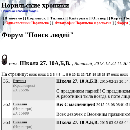
Норильские хроники
Норильск глазами людей.
В начало
Норильск
Талнах
Кайеркан
Оганер
Карта Но
[
] [
] [
] [
] [
] [
[
Одноклассники Норильска
] [
Фотографии Норильска и рассказы
] [
Форум
Форум "Поиск людей"
Школа 27. 10А,Б,В.
тема:
,
Виталий, 2013-12-22 11:20:
На страницу:
...
перв.
пред.
1
2
3
4
5
8
9
10
11
12
[13]
14
15
16
17
след.
посл.
361
Евгения
Школа 27. 10 А,Б,В.
2015-02-23 20:54
(Красноярск)
ID: 15596
С праздником парней! С праздником
А работники тыла всегда в поте лиц
362
Виталий
Re: С масленицей!
2015-03-08 08:01:5
(Нерюнгри)
ID: 15680
Всех девочек с Весенним празднико
363
Виталий
Школа 27. 10 А,Б,В.
2015-03-08 08:04
(Нерюнгри)