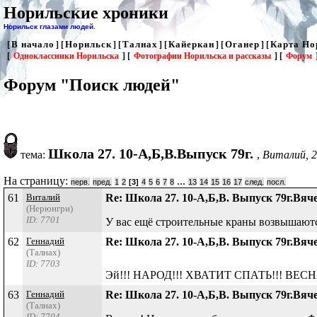
Норильские хроники
Норильск глазами людей.
В начало
Норильск
Талнах
Кайеркан
Оганер
Карта Но
[
] [
] [
] [
] [
] [
[
Одноклассники Норильска
] [
Фотографии Норильска и рассказы
] [
Форум
Форум "Поиск людей"
Школа 27. 10-А,Б,В.Выпуск 79г.
тема:
,
Виталий, 2
На страницу:
...
перв.
пред.
1
2
[3]
4
5
6
7
8
13
14
15
16
17
след.
посл.
61
Виталий
Re: Школа 27. 10-А,Б,В. Выпуск 79г.Вяч
(Нерюнгри)
ID: 7701
У вас ещё строительные краны возвышаются 
62
Геннадий
Re: Школа 27. 10-А,Б,В. Выпуск 79г.Вяч
(Талнах)
ID: 7703
Эй!!! НАРОД!!! ХВАТИТ СПАТЬ!!! ВЕС
63
Геннадий
Re: Школа 27. 10-А,Б,В. Выпуск 79г.Вяч
(Талнах)
ID: 7704