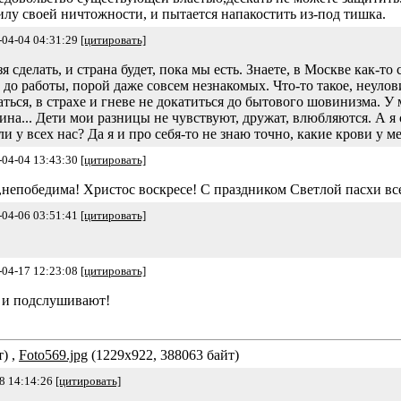
илу своей ничтожности, и пытается напакостить из-под тишка.
-04-04 04:31:29
[цитировать]
я сделать, и страна будет, пока мы есть. Знаете, в Москве как-т
 до работы, порой даже совсем незнакомых. Что-то такое, неулов
жаться, в страхе и гневе не докатиться до бытового шовинизма. У
лина... Дети мои разницы не чувствуют, дружат, влюбляются. А я
и у всех нас? Да я и про себя-то не знаю точно, какие крови у 
-04-04 13:43:30
[цитировать]
непобедима! Христос воскресе! С праздником Светлой пасхи всех
-04-06 03:51:41
[цитировать]
-04-17 12:23:08
[цитировать]
т и подслушивают!
) ,
Foto569.jpg
(1229x922, 388063 байт)
8 14:14:26
[цитировать]