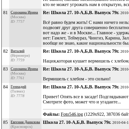
кто не может угрожать нам в открытую, вс
81
Сорокина Ирина
Re: Школа 27. 10-А,Б,В. Выпуск 79г.
2010
(Москва)
ID: 7757
Всё равно будем жить! С нами ничего нельз
подвозят друг друга совершенно бесплатно
вот надо же - и в Москве... Главное - удер
нет: Гамлет, Теймураз, Чингиз, Карина, За
вообще не знаю, какие национальности был
82
Виталий
Re: Школа 27. 10-А,Б,В. Выпуск 79г.
2010
(Нерюнгри)
ID: 7759
Нация,которая кушает вермишель с хлебом,
83
Сорокина Ирина
Re: Школа 27. 10-А,Б,В. Выпуск 79г.
2010
(Москва)
ID: 7761
Вермишель с хлебом - это сильно!
84
Геннадий
Re: Школа 27. 10-А,Б,В. Выпуск 79г.
2010
(Талнах)
ID: 7778
Привет! Опять все в засаде! Подглядываю
Смотрите фото, может что и угадаите...
Файлы:
Foto546.jpg
(1229x922, 387036 байт
85
Евгения Данилова
Школа 27. 10-А,Б,В. Выпуск 79г.
2010-04-1
(Красноярск)