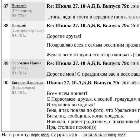
87
Виталий
Re: Школа 27. 10-А,Б,В. Выпуск 79г.
2010
(Нерюнгри)
ID: 7786
...тогда жди в гости в середине июня, так
88
Николай
Re: Школа 27. 10-А,Б,В. Выпуск 79г.
2010
(Днепропетровск)
ID: 7812
Дорогие друзья!
Поздравляю всех с самым весенним праздн
Желаю всем от души его отпраздновать (к
89
Сорокина Ирина
Re: Школа 27. 10-А,Б,В. Выпуск 79г.
2010
(Москва)
ID: 7814
Дорогие мои! С праздником вас и всех ваш
90
Евгения Данилова
Школа 27. 10-А,Б,В. Выпуск 79г.
2010-05-0
(Красноярск)
ID: 7815
Всем-всем-привет!
С Первомаем, друзья, с весной, грядущим 
И хороших выходных!
Гена, я так поняла по фото, что Уральские 
Виталик, сообщишь, когда поедешь.
Николай, привет родителям, с праздником!
Ира, столице поклон)))
На страницу:
...
перв.
пред.
1
2
[3]
4
5
6
7
8
13
14
15
16
17
след.
посл.