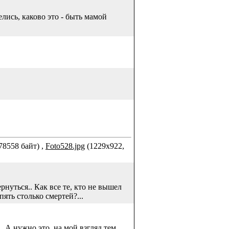
лись, каково это - быть мамой
78558 байт) ,
Foto528.jpg
(1229x922,
рнуться.. Как все те, кто не вышел
ять столько смертей?...
.А нужно это, на мой взгляд тем,