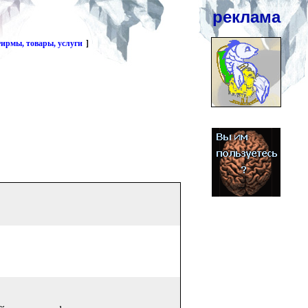
реклама
ирмы, товары, услуги
]