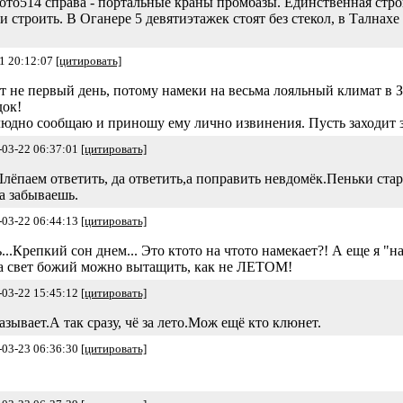
Фото514 справа - портальные краны промбазы. Единственная стро
 строить. В Оганере 5 девятиэтажек стоят без стекол, в Талнахе
1 20:12:07
[цитировать]
алит не первый день, потому намеки на весьма лояльный климат в
док!
людно сообщаю и приношу ему лично извинения. Пусть заходит за
-03-22 06:37:01
[цитировать]
лёпаем ответить, да ответить,а поправить невдомёк.Пеньки стар
а забываешь.
-03-22 06:44:13
[цитировать]
ь...Крепкий сон днем... Это ктото на чтото намекает?! А еще я "н
 на свет божий можно вытащить, как не ЛЕТОМ!
-03-22 15:45:12
[цитировать]
азывает.А так сразу, чё за лето.Мож ещё кто клюнет.
-03-23 06:36:30
[цитировать]