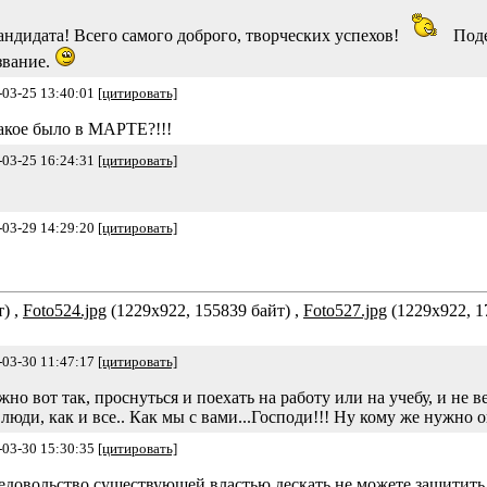
ндидата! Всего самого доброго, творческих успехов!
Поде
звание.
-03-25 13:40:01
[цитировать]
 такое было в МАРТЕ?!!!
-03-25 16:24:31
[цитировать]
-03-29 14:29:20
[цитировать]
) ,
Foto524.jpg
(1229x922, 155839 байт) ,
Foto527.jpg
(1229x922, 1
-03-30 11:47:17
[цитировать]
но вот так, проснуться и поехать на работу или на учебу, и не ве
юди, как и все.. Как мы с вами...Господи!!! Ну кому же нужно оп
-03-30 15:30:35
[цитировать]
едовольство существующей властью,дескать не можете защитить..