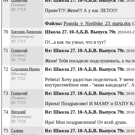
69
Re: Школа 27. 10-А,Б,В. Выпуск 79г.
2010
(Талнах)
ID: 7714
ПривеТ!!! Женя!!! А у нас ЛЕТО!!!
Файлы:
Pogoda_v_Noriljske_23_marta.doc
(
70
Евгения Данилова
Школа 27. 10-А,Б,В. Выпуск 79г.
2010-03-2
(Красноярск)
ID: 7715
О!...а как ты узнал, что я тут?
71
Геннадий
Re: Школа 27. 10-А,Б,В. Выпуск 79г.
2010
(Талнах)
ID: 7716
Женя! Тебя посадили подслушивать, а ты по
72
Сорокина Ирина
Re: Школа 27. 10-А,Б,В. Выпуск 79г.
2010
(Москва)
ID: 7722
Ребята! Хочу радостью поделиться. У меня
внутрисемейное имя - "мама кандидата". А 
73
Геннадий
Re: Школа 27. 10-А,Б,В. Выпуск 79г.
2010
(Талнах)
ID: 7723
Ирина! Поздравляю! И МАМУ и ПАПУ К
74
Виталий
Re: Школа 27. 10-А,Б,В. Выпуск 79г.
2010
(Нерюнгри)
ID: 7724
Ира! Мои поздравления! От всей души.
75
Галина
Re: Школа 27. 10-А,Б,В. Выпуск 79г.
2010