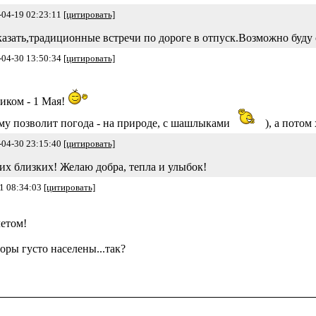
-04-19 02:23:11
[цитировать]
 сказать,традиционные встречи по дороге в отпуск.Возможно буду
-04-30 13:50:34
[цитировать]
иком - 1 Мая!
ому позволит погода - на природе, с шашлыками
), а потом
-04-30 23:15:40
[цитировать]
их близких! Желаю добра, тепла и улыбок!
1 08:34:03
[цитировать]
летом!
горы густо населены...так?