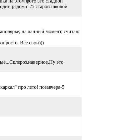
йка на этом фото это стадион
 один рядом с 25 старой школой
 Заполярье, на данный момент, считаю
просто. Все свои)))
ые...Склероз,наверное.Ну это
акаркал" про лето! позавчера-5