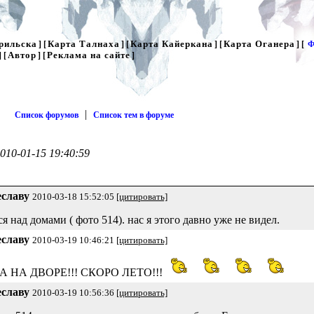
рильска
Карта Талнаха
Карта Кайеркана
Карта Оганера
] [
] [
] [
] [
Ф
Автор
Реклама на сайте
] [
] [
]
|
Список форумов
Список тем в форуме
010-01-15 19:40:59
еславу
2010-03-18 15:52:05
[цитировать]
над домами ( фото 514). нас я этого давно уже не видел.
еславу
2010-03-19 10:46:21
[цитировать]
НА НА ДВОРЕ!!! СКОРО ЛЕТО!!!
еславу
2010-03-19 10:56:36
[цитировать]