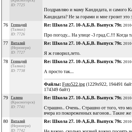
(Красногорск)
ID: 7725
Поздравляю и маму Кандидата, и самого Ка
Кандидата? Не за горами и мне грозит это 
76
Геннадий
Re: Школа 27. 10-А,Б,В. Выпуск 79г.
2010
(Талнах)
ID: 7726
Про погоду... На улице -3 град.С.!!! Когда
77
Виталий
Re: Школа 27. 10-А,Б,В. Выпуск 79г.
2010
(Нерюнгри)
ID: 7727
Я ж говорил,лето.
78
Геннадий
Re: Школа 27. 10-А,Б,В. Выпуск 79г.
2010
(Талнах)
ID: 7738
А просто так...
Файлы:
Foto522.jpg
(1229x922, 194491 байт
174349 байт)
79
Галина
Re: Школа 27. 10-А,Б,В. Выпуск 79г.
2010
(Красногорск)
ID: 7741
Страшно.. Очень.. Страшно от того, что мож
вчера из покореженных вагонов.. Такие же л
80
Виталий
Re: Школа 27. 10-А,Б,В. Выпуск 79г.
2010
(Нерюнгри)
ID: 7742
Не важно, сколько жизней,важно посеять н