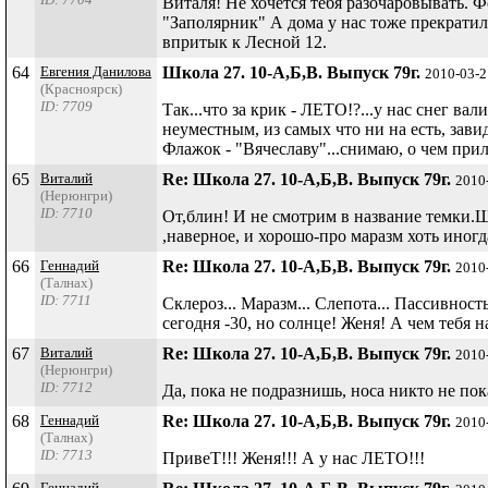
Виталя! Не хочется тебя разочаровывать. 
"Заполярник" А дома у нас тоже прекратили
впритык к Лесной 12.
64
Евгения Данилова
Школа 27. 10-А,Б,В. Выпуск 79г.
2010-03-2
(Красноярск)
ID: 7709
Так...что за крик - ЛЕТО!?...у нас снег в
неуместным, из самых что ни на есть, зави
Флажок - "Вячеславу"...снимаю, о чем при
65
Виталий
Re: Школа 27. 10-А,Б,В. Выпуск 79г.
2010
(Нерюнгри)
ID: 7710
От,блин! И не смотрим в название темки.Ш
,наверное, и хорошо-про маразм хоть иногд
66
Геннадий
Re: Школа 27. 10-А,Б,В. Выпуск 79г.
2010
(Талнах)
ID: 7711
Склероз... Маразм... Слепота... Пассивност
сегодня -30, но солнце! Женя! А чем тебя
67
Виталий
Re: Школа 27. 10-А,Б,В. Выпуск 79г.
2010
(Нерюнгри)
ID: 7712
Да, пока не подразнишь, носа никто не пок
68
Геннадий
Re: Школа 27. 10-А,Б,В. Выпуск 79г.
2010
(Талнах)
ID: 7713
ПривеТ!!! Женя!!! А у нас ЛЕТО!!!
Геннадий