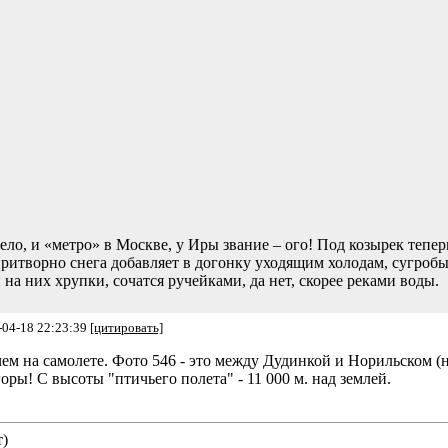
ло, и «метро» в Москве, у Иры звание – ого! Под козырек теперь
 притворно снега добавляет в догонку уходящим холодам, сугроб
на них хрупки, сочатся ручейками, да нет, скорее реками воды.
-04-18 22:23:39
[цитировать]
ем на самолете. Фото 546 - это между Дудинкой и Норильском (на
ры! С высоты "птичьего полета" - 11 000 м. над землей.
т)