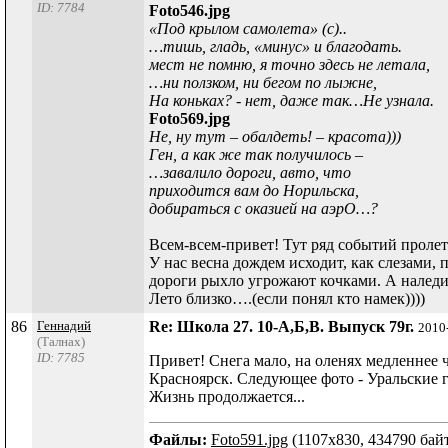
ID: 7784
Foto546.jpg
«Под крылом самолета» (с)..
…тишь, гладь, «минус» и благодать.
мест не помню, я точно здесь не летала,
…ни ползком, ни бегом по лыжне,
На коньках? - нет, даже так…Не узнала.
Foto569.jpg
Не, ну тут – обалдеть! – красота)))
Ген, а как же так получилось –
…завалило дороги, авто, что
приходится вам до Норильска,
добираться с оказией на аэрО…?
Всем-всем-привет! Тут ряд событий пролете
У нас весна дождем исходит, как слезами,
дороги рыхло угрожают кочками. А наледи 
Лето близко….(если понял кто намек))))
86
Геннадий
Re: Школа 27. 10-А,Б,В. Выпуск 79г.
2010
(Талнах)
ID: 7785
Привет! Снега мало, на оленях медленнее ч
Красноярск. Следующее фото - Уральские го
Жизнь продолжается...
Файлы:
Foto591.jpg
(1107x830, 434790 бай