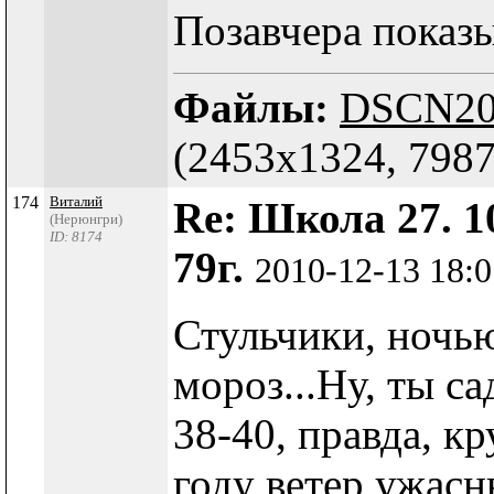
Позавчера показы
Файлы:
DSCN206
(2453x1324, 7987
174
Виталий
Re: Школа 27. 1
(Нерюнгри)
ID: 8174
79г.
2010-12-13 18:
Стульчики, ночью
мороз...Ну, ты са
38-40, правда, кр
году ветер ужасн