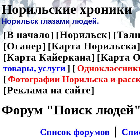
Норильские хроники
Норильск глазами людей.
В начало
Норильск
Талн
[
] [
] [
Оганер
Карта Норильска
[
] [
]
Карта Кайеркана
Карта О
[
] [
товары, услуги
] [
Одноклассник
[
Фотографии Норильска и расс
Реклама на сайте
[
]
Форум "Поиск людей
|
Список форумов
Спи