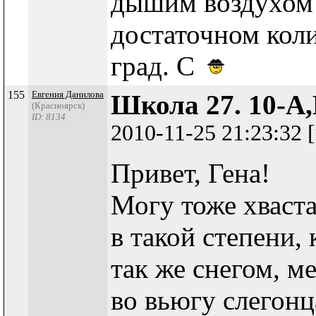
дышим воздухом 
достаточном кол
град. С
155
Евгения Данилова
Школа 27. 10-А,
(Красноярск)
ID: 8134
2010-11-25 21:23:32
Привет, Гена!
Могу тоже хваста
в такой степени, 
так же снегом, м
во вьюгу слегонц