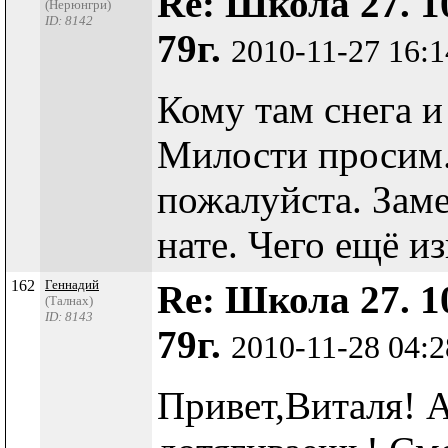
Re: Школа 27. 1
(Нерюнгри)
ID: 8142
79г.
2010-11-27 16:
Кому там снега и
Милости просим.
пожалуйста. Зам
нате. Чего ещё и
162
Геннадий
Re: Школа 27. 1
(Талнах)
ID: 8143
79г.
2010-11-28 04:
Привет,Виталя! 