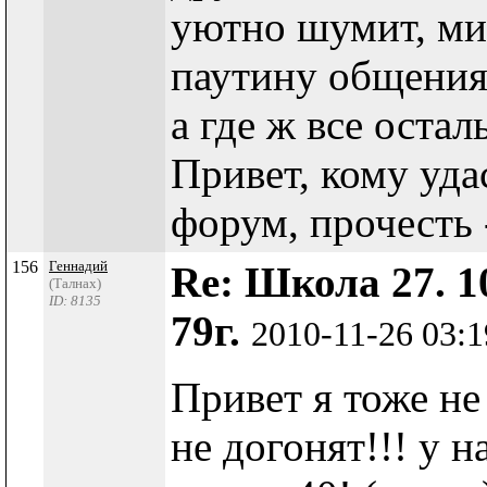
уютно шумит, миг
паутину общения.
а где ж все оста
Привет, кому уда
форум, прочесть 
156
Геннадий
Re: Школа 27. 1
(Талнах)
ID: 8135
79г.
2010-11-26 03:
Привет я тоже не 
не догонят!!! у н