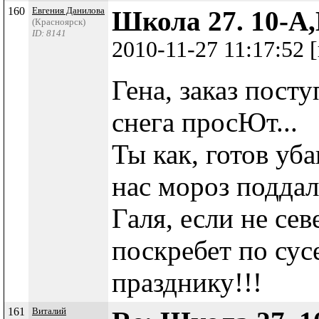
160
Евгения Данилова
Школа 27. 10-А,
(Красноярск)
ID: 8141
2010-11-27 11:17:52
Гена, заказ посту
снега просЮт...
Ты как, готов уба
нас мороз поддал
Галя, если не сев
поскребет по сус
празднику!!!
161
Виталий