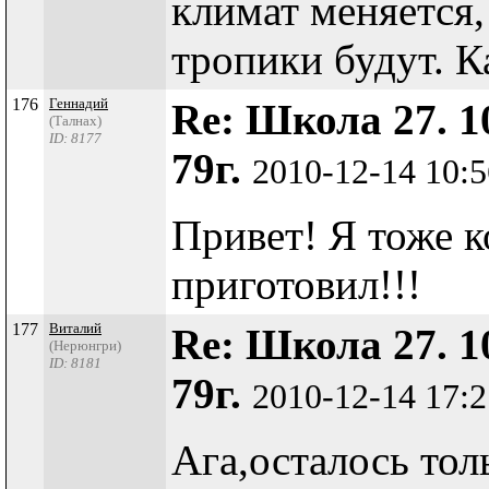
климат меняется, 
тропики будут. К
176
Геннадий
Re: Школа 27. 1
(Талнах)
ID: 8177
79г.
2010-12-14 10:
Привет! Я тоже 
приготовил!!!
177
Виталий
Re: Школа 27. 1
(Нерюнгри)
ID: 8181
79г.
2010-12-14 17:
Ага,осталось тол