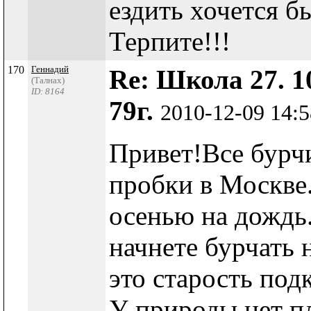
ездить хочется б
Терпите!!!
170
Геннадий
Re: Школа 27. 1
(Талнах)
ID: 8164
79г.
2010-12-09 14:
Привет!Все бурчи
пробки в Москве.
осенью на дождь.
начнете бурчать 
это старость под
У природы нет п