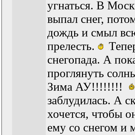
угнаться. В Моск
выпал снег, пото
дождь и смыл в
прелесть.
Тепер
снегопада. А пок
проглянуть солн
Зима АУ!!!!!!!!
заблудилась. А с
хочется, чтобы о
ему со снегом и