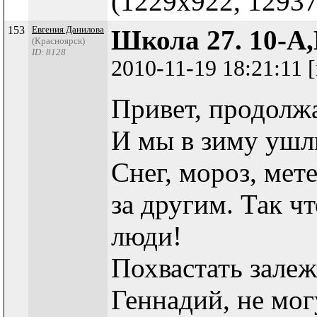
(1229x922, 12937
153
Евгения Данилова
Школа 27. 10-А,
(Красноярск)
ID: 8128
2010-11-19 18:21:11
Привет, продолж
И мы в зиму ушл
Снег, мороз, мет
за другим. Так ч
люди!
Похвастать залеж
Геннадий, не могу