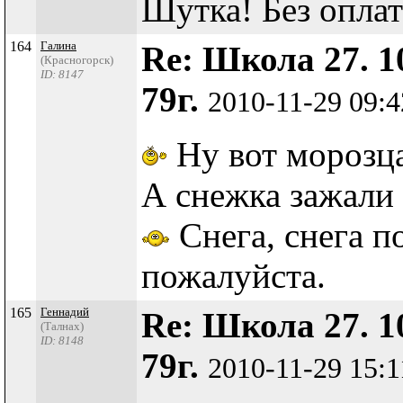
Шутка! Без оплат
164
Галина
Re: Школа 27. 1
(Красногорск)
ID: 8147
79г.
2010-11-29 09:
Ну вот морозца
А снежка зажали
Снега, снега п
пожалуйста.
165
Геннадий
Re: Школа 27. 1
(Талнах)
ID: 8148
79г.
2010-11-29 15: