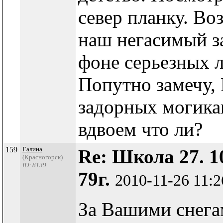
север планку. Во
наш негасимый за
фоне серьезных л
Попутно замечу, Г
задорных могика
вдвоем что ли?
159
Галина
Re: Школа 27. 1
(Красногорск)
ID: 8139
79г.
2010-11-26 11:
За Вашими снега