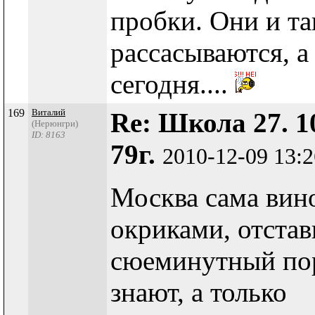
пробки. Они и та
рассасываются, а
сегодня....
169
Виталий
Re: Школа 27. 1
(Нерюнгри)
ID: 8163
79г.
2010-12-09 13:
Москва сама вино
окриками, отста
сюеминутный пор
знают, а только