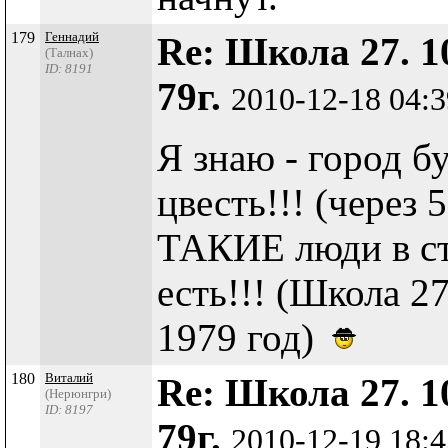
179
Геннадий
Re: Школа 27. 1
(Талнах)
ID: 8191
79г.
2010-12-18 04:
Я знаю - город бу
цвесть!!! (через 5
ТАКИЕ люди в ст
есть!!! (Школа 27
1979 год)
180
Виталий
Re: Школа 27. 1
(Нерюнгри)
ID: 8197
79г.
2010-12-19 18: