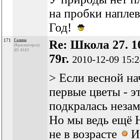
на пробки напле
Год!
171
Галина
Re: Школа 27. 1
(Красногорск)
ID: 8165
79г.
2010-12-09 15:
> Если весной на
первые цветы - э
подкралась незам
Но мы ведь ещё
не в возрасте
И