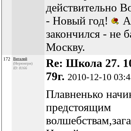
действительно В
- Новый год!
А 
закончился - не б
Москву.
172
Виталий
Re: Школа 27. 1
(Нерюнгри)
ID: 8166
79г.
2010-12-10 03:
Плавненько начи
предстоящим
волшебствам,заг