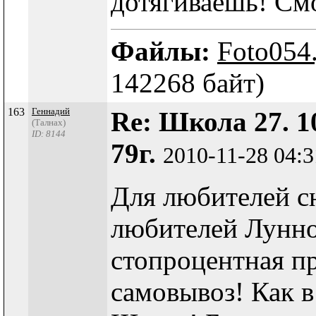
дотягиваешь! Смо
Файлы:
Foto054
142268 байт)
163
Геннадий
Re: Школа 27. 1
(Талнах)
ID: 8144
79г.
2010-11-28 04:
Для любителей сн
любителей Лунно
стопроцентная пр
самовывоз! Как в 