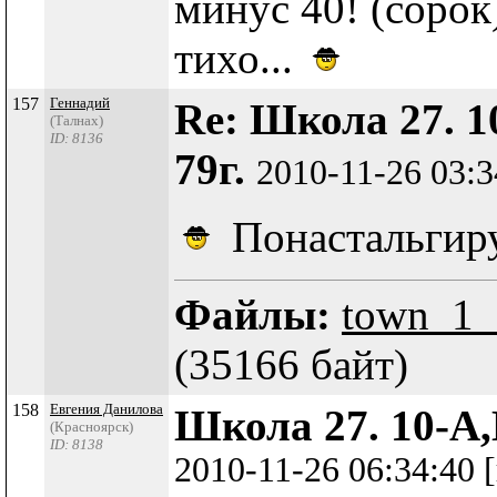
минус 40! (сорок
тихо...
157
Геннадий
Re: Школа 27. 1
(Талнах)
ID: 8136
79г.
2010-11-26 03:
Понастальгиру
Файлы:
town_1_
(35166 байт)
158
Евгения Данилова
Школа 27. 10-А,
(Красноярск)
ID: 8138
2010-11-26 06:34:40