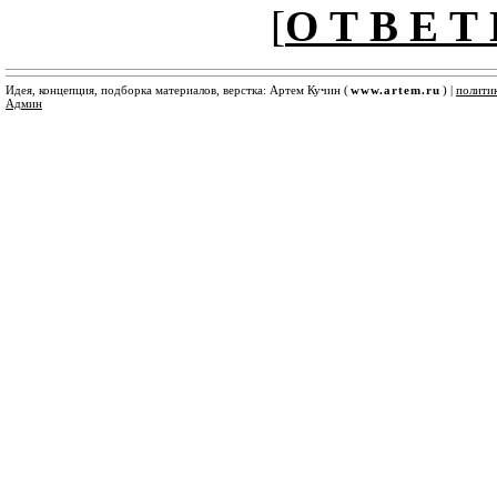
[
О Т В Е Т 
Идея, концепция, подборка материалов, верстка: Артем Кучин (
www.artem.ru
) |
полити
Админ