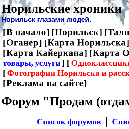
Норильские хроники
Норильск глазами людей.
В начало
Норильск
Талн
[
] [
] [
Оганер
Карта Норильска
[
] [
]
Карта Кайеркана
Карта О
[
] [
товары, услуги
] [
Одноклассник
[
Фотографии Норильска и расс
Реклама на сайте
[
]
Форум "Продам (отда
|
Список форумов
Спи