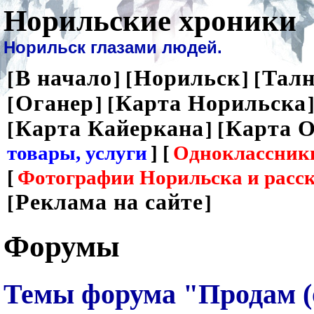
Норильские хроники
Норильск глазами людей.
В начало
Норильск
Талн
[
] [
] [
Оганер
Карта Норильска
[
] [
]
Карта Кайеркана
Карта О
[
] [
товары, услуги
] [
Одноклассник
[
Фотографии Норильска и расс
Реклама на сайте
[
]
Форумы
Темы форума "Продам (