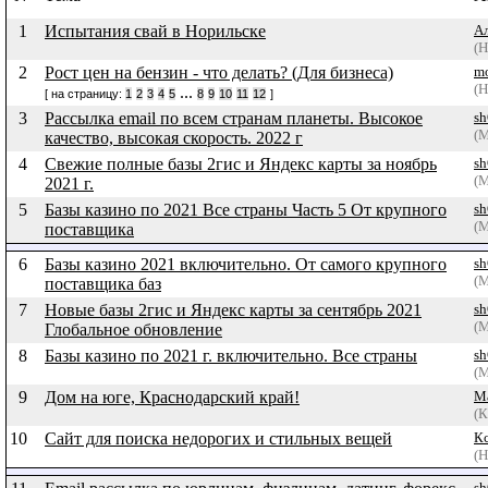
1
Испытания свай в Норильске
А
(Н
2
Рост цен на бензин - что делать? (Для бизнеса)
mo
(Н
...
[ на страницу:
1
2
3
4
5
8
9
10
11
12
]
3
Рассылка email по всем странам планеты. Высокое
sh
(
качество, высокая скорость. 2022 г
4
Свежие полные базы 2гис и Яндекс карты за ноябрь
sh
(
2021 г.
5
Базы казино по 2021 Все страны Часть 5 От крупного
sh
(
поставщика
6
Базы казино 2021 включительно. От самого крупного
sh
(
поставщика баз
7
Новые базы 2гис и Яндекс карты за сентябрь 2021
sh
(
Глобальное обновление
8
Базы казино по 2021 г. включительно. Все страны
sh
(
9
Дом на юге, Краснодарский край!
М
(К
10
Сайт для поиска недорогих и стильных вещей
К
(Н
sh