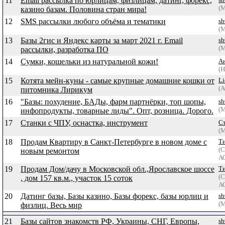
11
Email рассылка по юрлицам, физлицам, датинг, форекс,
(
казино базам. Половина стран мира!
12
SMS рассылки любого объёма и тематики
sh
(
13
Базы 2гис и Яндекс карты за март 2021 г. Email
sh
(
рассылки, разработка ПО
14
Сумки, кошельки из натуральной кожи!
А
(Н
15
Котята мейн-куны - самые крупные домашние кошки от
Li
(А
питомника Лирикум
16
"Базы: похудение, БАДы, фарм партнёрки, топ шопы,
sh
(
инфопродукты, товарные лиды". Опт, розница. Дорого.
17
Станки с ЧПУ, оснастка, инструмент
С
(М
18
Продам Квартиру в Санкт-Петербурге в новом доме с
Т
(
новым ремонтом
АО
19
Продам Дом/дачу в Московской обл.,Ярославское шоссе
Т
(
, дом 157 кв.м., участок 15 соток
АО
20
Датинг базы, Базы казино, Базы форекс, базы юрлиц и
sh
(
физлиц. Весь мир
21
Базы сайтов знакомств РФ, Украины, СНГ, Европы,
sh