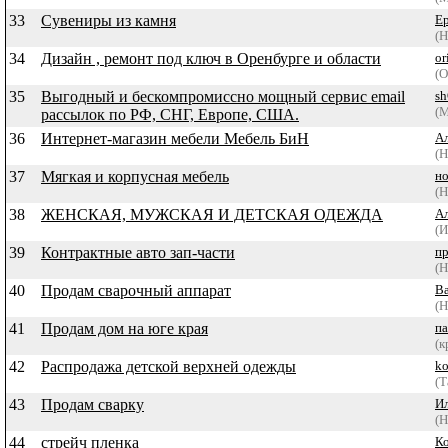
33
Сувениры из камня
Е
(Н
34
Дизайн , ремонт под ключ в Оренбурге и области
or
(О
35
Выгодный и бескомпромиссно мощный сервис email
sh
(
рассылок по РФ, СНГ, Европе, США.
36
Интернет-магазин мебели Мебель БиН
А
(Н
37
Мягкая и корпусная мебель
н
(Н
38
ЖЕНСКАЯ, МУЖСКАЯ И ДЕТСКАЯ ОДЕЖДА
А
(И
39
Контрактные авто зап-части
п
(Н
40
Продам сварочный аппарат
В
(Н
41
Продам дом на юге края
па
(к
42
Распродажа детской верхней одежды
ko
(Т
43
Продам сварку
И
(Н
44
стрейч пленка
К