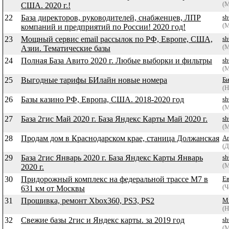
(
США. 2020 г.!
22
База директоров, руководителей, снабженцев, ЛПР
sh
(
компаний и предприятий по России! 2020 год!
23
Мощный сервис email рассылок по РФ, Европе, США,
sh
(
Азии. Тематические базы
24
Полная База Авито 2020 г. Любые выборки и фильтры
sh
(
25
Выгодные тарифы БИлайн новые номера
Б
(Н
26
Базы казино РФ, Европа, США. 2018-2020 год
sh
(
27
База 2гис Май 2020 г. База Яндекс Карты Май 2020 г.
sh
(
28
Продам дом в Краснодарском крае, станица Должанская
Аг
(Д
29
База 2гис Январь 2020 г. База Яндекс Карты Январь
sh
(
2020 г.
30
Придорожный комплекс на федеральной трассе М7 в
Ев
(Ч
631 км от Москвы
31
Прошивка, ремонт Xbox360, PS3, PS2
М
(Н
32
Свежие базы 2гис и Яндекс карты. за 2019 год
sh
(