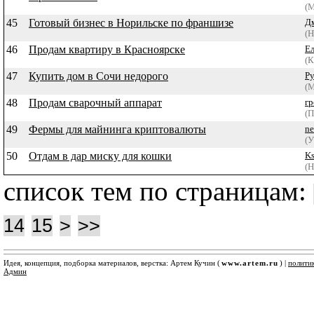
(М
45
Готовый бизнес в Норильске по франшизе
Д
(Н
46
Продам квартиру в Красноярске
Е
(К
47
Купить дом в Сочи недорого
Ру
(М
48
Продам сварочный аппарат
гр
(П
49
Фермы для майнинга криптовалюты
ne
(У
50
Отдам в дар миску для кошки
Ks
(Н
список тем по страницам:
14
15
>
>>
Идея, концепция, подборка материалов, верстка: Артем Кучин (
www.artem.ru
) |
полити
Админ