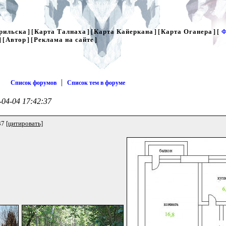
рильска
Карта Талнаха
Карта Кайеркана
Карта Оганера
] [
] [
] [
] [
Ф
Автор
Реклама на сайте
] [
] [
]
|
Список форумов
Список тем в форуме
04-04 17:42:37
37
[цитировать]