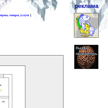
реклама
ирмы, товары, услуги
]