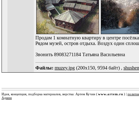
Продам 1 комнатную квартиру в центре посёлк
Рядом музей, остров отдыха. Воздух один сплошн
Звонить 89083271184 Татьяна Васильевна
Файлы:
muzey.jpg
(200x150, 9594 байт) ,
shushen
Идея, концепция, подборка материалов, верстка: Артем Кучин (
www.artem.ru
) |
полити
Админ