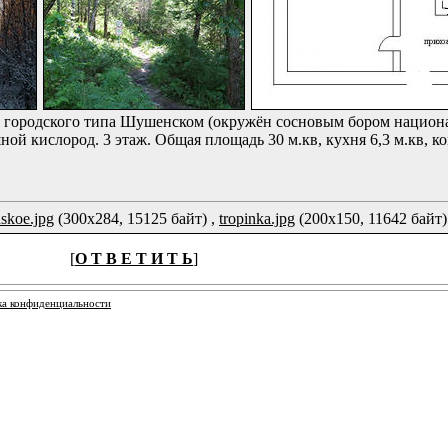
а городского типа Шушенском (окружён сосновым бором национ
ой кислород. 3 этаж. Общая площадь 30 м.кв, кухня 6,3 м.кв, ко
skoe.jpg
(300x284, 15125 байт) ,
tropinka.jpg
(200x150, 11642 байт)
[
О Т В Е Т И Т Ь
]
ка конфиденциальности