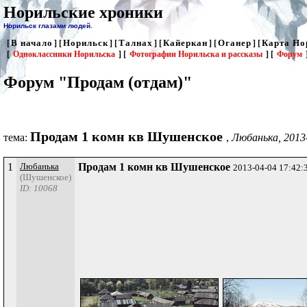
Норильские хроники
Норильск глазами людей.
В начало
Норильск
Талнах
Кайеркан
Оганер
Карта Но
[
] [
] [
] [
] [
] [
[
Одноклассники Норильска
] [
Фотографии Норильска и рассказы
] [
Форум
Форум "Продам (отдам)"
Продам 1 комн кв Шушенское
тема:
,
Любанька, 2013-
1
Любанька
Продам 1 комн кв Шушенское
2013-04-04 17:42:
(Шушенское)
ID: 10068