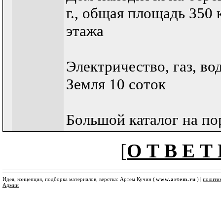
г., общая площадь 350 к
этажа
Электричество, газ, во
Земля 10 соток
Большой каталог на по
[
О Т В Е Т 
Идея, концепция, подборка материалов, верстка: Артем Кучин (
www.artem.ru
) |
полити
Админ