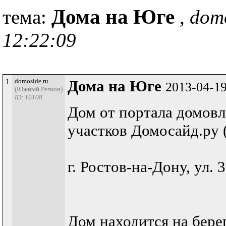
Дома на Юге
тема:
,
domo
12:22:09
1
domoside.ru
Дома на Юге
2013-04-19
(Южный Регион)
ID: 10108
Дом от портала домов
участков Домосайд.ру (
г. Ростов-на-Дону, ул. 
Дом находится на бере