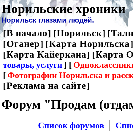
Норильские хроники
Норильск глазами людей.
В начало
Норильск
Талн
[
] [
] [
Оганер
Карта Норильска
[
] [
]
Карта Кайеркана
Карта О
[
] [
товары, услуги
] [
Одноклассник
[
Фотографии Норильска и расс
Реклама на сайте
[
]
Форум "Продам (отда
|
Список форумов
Спи