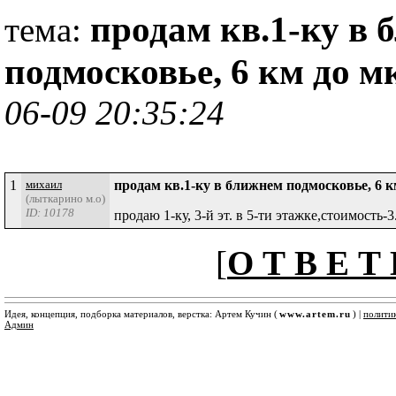
продам кв.1-ку в
тема:
подмосковье, 6 км до м
06-09 20:35:24
1
михаил
продам кв.1-ку в ближнем подмосковье, 6 к
(лыткарино м.о)
ID: 10178
продаю 1-ку, 3-й эт. в 5-ти этажке,стоимость
[
О Т В Е Т 
Идея, концепция, подборка материалов, верстка: Артем Кучин (
www.artem.ru
) |
полити
Админ