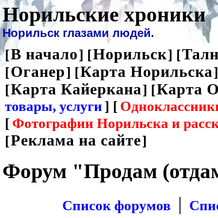
Норильские хроники
Норильск глазами людей.
В начало
Норильск
Талн
[
] [
] [
Оганер
Карта Норильска
[
] [
]
Карта Кайеркана
Карта О
[
] [
товары, услуги
] [
Одноклассник
[
Фотографии Норильска и расс
Реклама на сайте
[
]
Форум "Продам (отда
|
Список форумов
Спи