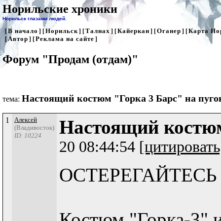
Норильские хроники
Норильск глазами людей.
В начало
Норильск
Талнах
Кайеркан
Оганер
Карта Но
[
] [
] [
] [
] [
] [
Автор
Реклама на сайте
[
] [
]
Форум "Продам (отдам)"
Настоящий костюм "Горка 3 Барс" на пуго
тема:
1
Алексей
Настоящий костюм
(Владивосток)
ID: 10224
20 08:44:54
[цитировать
ОСТЕРЕГАЙТЕСЬ
Костюм "Горка-3" и