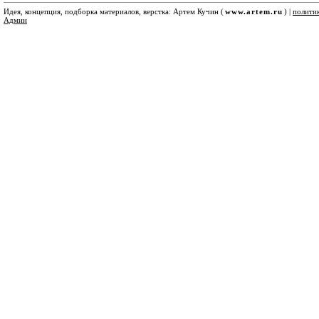
Идея, концепция, подборка материалов, верстка: Артем Кучин (
www.artem.ru
) |
полити
Админ