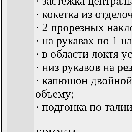
· застёжка централ
· кокетка из отдело
· 2 прорезных накл
· на рукавах по 1 
· в области локтя 
· низ рукавов на ре
· капюшон двойной
объему;
· подгонка по тали