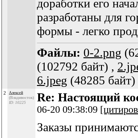
доработки его нача
разработаны для г
формы - легко про
Файлы:
0-2.png
(62
(102792 байт) ,
2.jp
6.jpeg
(48285 байт)
2
Алексей
Re: Настоящий ко
(Владивосток)
ID: 10225
06-20 09:38:09
[цитиров
Заказы принимаются