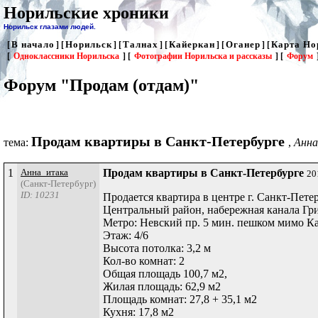
Норильские хроники
Норильск глазами людей.
В начало
Норильск
Талнах
Кайеркан
Оганер
Карта Но
[
] [
] [
] [
] [
] [
[
Одноклассники Норильска
] [
Фотографии Норильска и рассказы
] [
Форум
Форум "Продам (отдам)"
Продам квартиры в Санкт-Петербурге
тема:
,
Анна
1
Анна_итака
Продам квартиры в Санкт-Петербурге
20
(Санкт-Петербург)
ID: 10231
Продается квартира в центре г. Санкт-Пете
Центральный район, набережная канала Гри
Метро: Невский пр. 5 мин. пешком мимо Ка
Этаж: 4/6
Высота потолка: 3,2 м
Кол-во комнат: 2
Общая площадь 100,7 м2,
Жилая площадь: 62,9 м2
Площадь комнат: 27,8 + 35,1 м2
Кухня: 17,8 м2