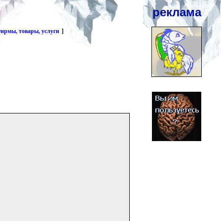
реклама
ирмы, товары, услуги
]