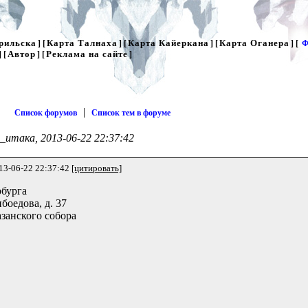
рильска
Карта Талнаха
Карта Кайеркана
Карта Оганера
] [
] [
] [
] [
Ф
Автор
Реклама на сайте
] [
] [
]
|
Список форумов
Список тем в форуме
_итака, 2013-06-22 22:37:42
13-06-22 22:37:42
[цитировать]
рбурга
боедова, д. 37
занского собора