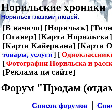
Норильские хроники
Норильск глазами людей.
В начало
Норильск
Талн
[
] [
] [
Оганер
Карта Норильска
[
] [
]
Карта Кайеркана
Карта О
[
] [
товары, услуги
] [
Одноклассник
[
Фотографии Норильска и расс
Реклама на сайте
[
]
Форум "Продам (отда
|
Список форумов
Спи