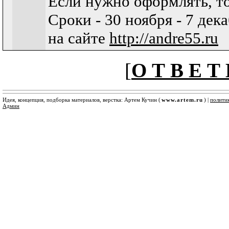
Если нужно оформлять, то
Сроки - 30 ноября - 7 де
на сайте
http://andre55.ru
[
О Т В Е Т 
Идея, концепция, подборка материалов, верстка: Артем Кучин (
www.artem.ru
) |
полити
Админ