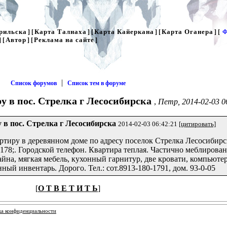
рильска
Карта Талнаха
Карта Кайеркана
Карта Оганера
] [
] [
] [
] [
Ф
Автор
Реклама на сайте
] [
] [
]
|
Список форумов
Список тем в форуме
у в пос. Стрелка г Лесосибирска
,
Петр, 2014-02-03 0
 в пос. Стрелка г Лесосибирска
2014-02-03 06:42:21
[цитировать]
тиру в деревянном доме по адресу поселок Стрелка Лесосибирс
178;. Городской телефон. Квартира теплая. Частично меблирован
йна, мягкая мебель, кухонный гарнитур, две кровати, компьюте
ный инвентарь. Дорого. Тел.: сот.8913-180-1791, дом. 93-0-05
[
О Т В Е Т И Т Ь
]
ка конфиденциальности