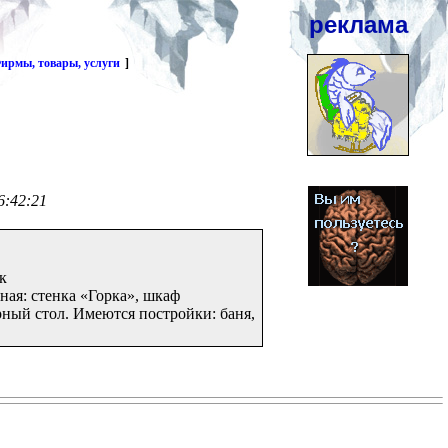
реклама
ирмы, товары, услуги
]
6:42:21
к
ная: стенка «Горка», шкаф
рный стол. Имеются постройки: баня,