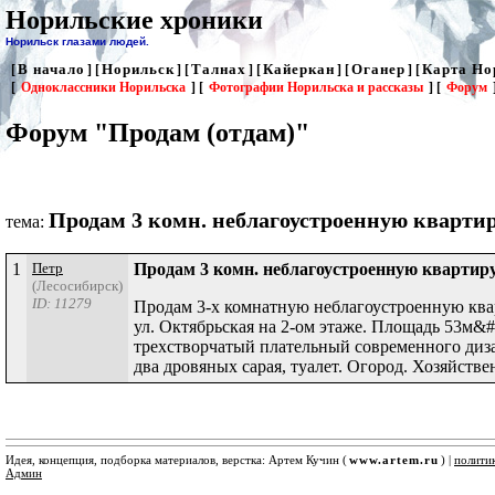
Норильские хроники
Норильск глазами людей.
В начало
Норильск
Талнах
Кайеркан
Оганер
Карта Но
[
] [
] [
] [
] [
] [
[
Одноклассники Норильска
] [
Фотографии Норильска и рассказы
] [
Форум
Форум "Продам (отдам)"
Продам 3 комн. неблагоустроенную квартир
тема:
1
Петр
Продам 3 комн. неблагоустроенную квартиру
(Лесосибирск)
ID: 11279
Продам 3-х комнатную неблагоустроенную квар
ул. Октябрьская на 2-ом этаже. Площадь 53м&#
трехстворчатый плательный современного диза
два дровяных сарая, туалет. Огород. Хозяйствен
Идея, концепция, подборка материалов, верстка: Артем Кучин (
www.artem.ru
) |
полити
Админ