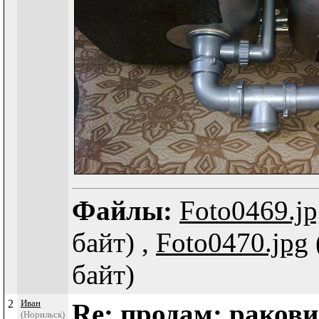
Файлы:
Foto0469.j
байт) ,
Foto0470.jpg
байт)
2
Иван
Re: продам: раков
(Норильск)