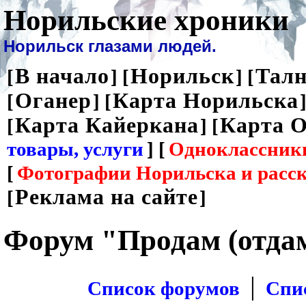
Норильские хроники
Норильск глазами людей.
В начало
Норильск
Талн
[
] [
] [
Оганер
Карта Норильска
[
] [
]
Карта Кайеркана
Карта О
[
] [
товары, услуги
] [
Одноклассник
[
Фотографии Норильска и расс
Реклама на сайте
[
]
Форум "Продам (отда
|
Список форумов
Спи