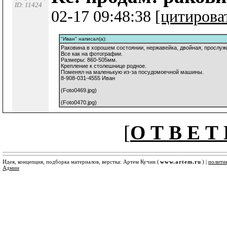
ID: 11424
02-17 09:48:38
[цитирова
"Иван" написал(а):
Раковина в хорошем состоянии, нержавейка, двойная, прослуж
Все как на фотографии.
Размеры: 860-505мм.
Крепление к столешнице родное.
Поменял на маленькую из-за посудомоечной машины.
8-908-031-4555 Иван
(Foto0469.jpg)
(Foto0470.jpg)
[
О Т В Е Т 
Идея, концепция, подборка материалов, верстка: Артем Кучин (
www.artem.ru
) |
полити
Админ