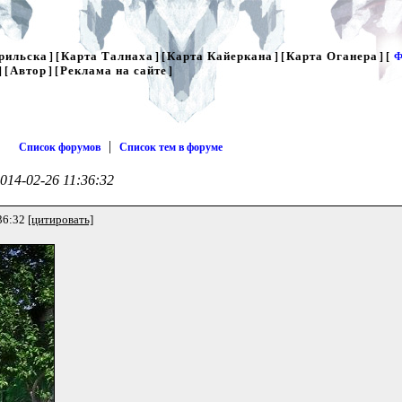
рильска
Карта Талнаха
Карта Кайеркана
Карта Оганера
] [
] [
] [
] [
Ф
Автор
Реклама на сайте
] [
] [
]
|
Список форумов
Список тем в форуме
014-02-26 11:36:32
36:32
[цитировать]