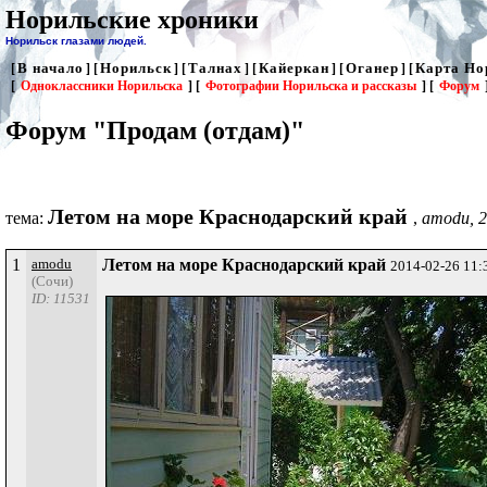
Норильские хроники
Норильск глазами людей.
В начало
Норильск
Талнах
Кайеркан
Оганер
Карта Но
[
] [
] [
] [
] [
] [
[
Одноклассники Норильска
] [
Фотографии Норильска и рассказы
] [
Форум
Форум "Продам (отдам)"
Летом на море Краснодарский край
тема:
,
amodu, 2
1
amodu
Летом на море Краснодарский край
2014-02-26 11:
(Сочи)
ID: 11531