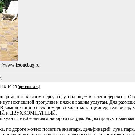
p://www.letonebug.ru
)
4 18:40:25
[цитировать]
временно, в тихом переулке, утопающем в зелени деревьев. Отд
 минут неспешной прогулки и пляж к вашим услугам. Для размеще
 В комплектацию всех номеров входят кондиционер, телевизор, 
ЙНЫЙ и ДВУХКОМНАТНЫЙ.
 кухня с необходимым набором посуды. Рядом продуктовый мага
 по дороге можно посетить аквапарк, дельфинарий, луна-парк.
, кто предпочитает ночной отдых- вечером ночные дискотеки на 