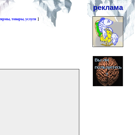
реклама
ирмы, товары, услуги
]