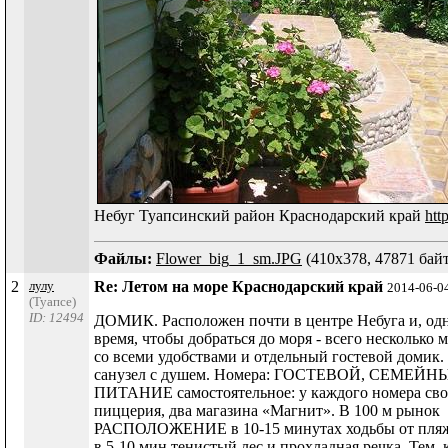
Небуг Туапсинский район Краснодарский край
htt
Файлы:
Flower_big_1_sm.JPG
(410x378, 47871 байт
2
лулу
Re: Летом на море Краснодарский край
2014-06-0
(Туапсе)
ID: 12494
ДОМИК. Расположен почти в центре Небуга и, одно
время, чтобы добраться до моря - всего несколько
со всеми удобствами и отдельный гостевой домик.
санузел с душем. Номера: ГОСТЕВОЙ, СЕМЕ
ПИТАНИЕ самостоятельное: у каждого номера своя
пиццерия, два магазина «Магнит». В 100 м рынок
РАСПОЛОЖЕНИЕ в 10-15 минутах ходьбы от пляжа,
в 5-10 мин тенистый лес и прохладная речка. Тем