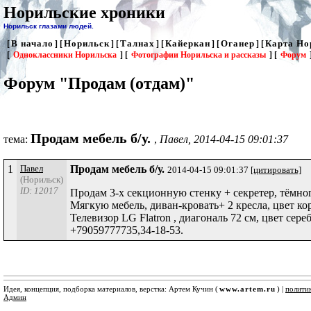
Норильские хроники
Норильск глазами людей.
В начало
Норильск
Талнах
Кайеркан
Оганер
Карта Но
[
] [
] [
] [
] [
] [
[
Одноклассники Норильска
] [
Фотографии Норильска и рассказы
] [
Форум
Форум "Продам (отдам)"
Продам мебель б/у.
тема:
,
Павел, 2014-04-15 09:01:37
1
Павел
Продам мебель б/у.
2014-04-15 09:01:37
[цитировать]
(Норильск)
ID: 12017
Продам 3-х секционную стенку + секретер, тёмног
Мягкую мебель, диван-кровать+ 2 кресла, цвет кор
Телевизор LG Flatron , диагональ 72 см, цвет сере
+79059777735,34-18-53.
Идея, концепция, подборка материалов, верстка: Артем Кучин (
www.artem.ru
) |
полити
Админ