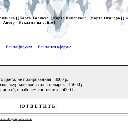
рильска
Карта Талнаха
Карта Кайеркана
Карта Оганера
] [
] [
] [
] [
Ф
Автор
Реклама на сайте
] [
] [
]
|
Список форумов
Список тем в форуме
о цвета, не полированная - 3000 р.
алл, журнальный стол в подарок - 15000 р.
бристый, в рабочем состоянии - 5000 Р.
[
О Т В Е Т И Т Ь
]
ка конфиденциальности