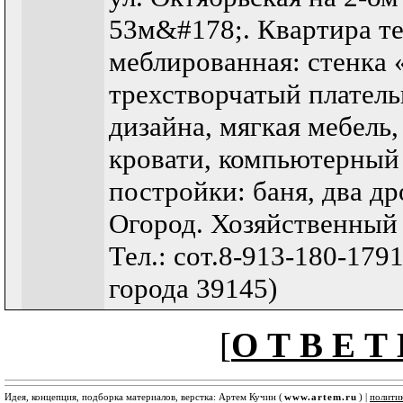
53м&#178;. Квартира те
меблированная: стенка 
трехстворчатый плател
дизайна, мягкая мебель
кровати, компьютерный
постройки: баня, два др
Огород. Хозяйственный 
Тел.: сот.8-913-180-1791
города 39145)
[
О Т В Е Т 
Идея, концепция, подборка материалов, верстка: Артем Кучин (
www.artem.ru
) |
полити