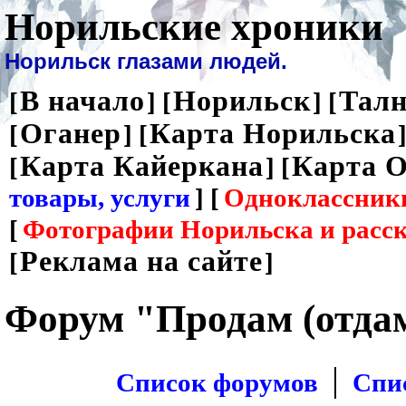
Норильские хроники
Норильск глазами людей.
В начало
Норильск
Талн
[
] [
] [
Оганер
Карта Норильска
[
] [
]
Карта Кайеркана
Карта О
[
] [
товары, услуги
] [
Одноклассник
[
Фотографии Норильска и расс
Реклама на сайте
[
]
Форум "Продам (отда
|
Список форумов
Спи