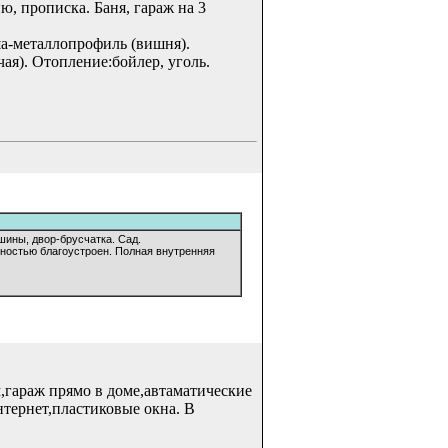
ю, прописка. Баня, гараж на 3
ыша-металлопрофиль (вишня).
ая). Отопление:бойлер, уголь.
ашины, двор-брусчатка. Сад.
лностью благоустроен. Полная внутренняя
,гараж прямо в доме,автаматические
нтернет,пластиковые окна. В