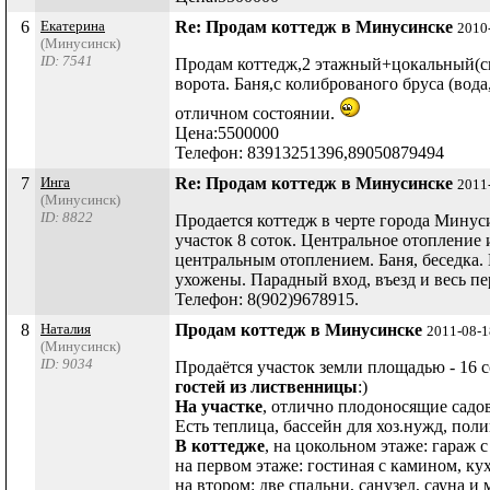
6
Екатерина
Re: Продам коттедж в Минусинске
2010
(Минусинск)
ID: 7541
Продам коттедж,2 этажный+цокальный(спо
ворота. Баня,с колиброваного бруса (во
отличном состоянии.
Цена:5500000
Телефон: 83913251396,89050879494
7
Инга
Re: Продам коттедж в Минусинске
2011
(Минусинск)
ID: 8822
Продается коттедж в черте города Минуси
участок 8 соток. Центральное отопление 
центральным отоплением. Баня, беседка.
ухожены. Парадный вход, въезд и весь пе
Телефон: 8(902)9678915.
8
Наталия
Продам коттедж в Минусинске
2011-08-1
(Минусинск)
ID: 9034
Продаётся участок земли площадью - 16 
гостей из лиственницы
:)
На участке
, отлично плодоносящие садов
Есть теплица, бассейн для хоз.нужд, пол
В коттедже
, на цокольном этаже: гараж 
на первом этаже: гостиная с камином, кух
на втором: две спальни, санузел, сауна и