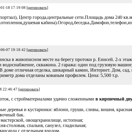
-01-18 17:19:08
[цитировать]
ртзал), Центр города,центральные сети.Площадь дома 240 кв.м
да,отопления,душевая кабина).Огород,беседка.Дамофон,телефон,и
-06-07 19:18:42
[цитировать]
нска в живописном месте на берегу протоки р. Енисей. 2-х этаж
и водоснабжение, скважина. 2 гаража: один под грузовую машину
 В доме отличная отделка, шикарный камин, Интернет. Дом, сад,
риметр дома отделаны кованым профилем. Цена: 5,500 т.р.
8 22:46:47
[цитировать]
соток, с стройматериалами удачно сложенными
в кирпичный дв
ые деревья и кустарники: яблони, груши, сливы, вишня, красная
ивочный бак.
с мастерской, овощехранилище, истопная;
ня-столовая, спальня, санузел, гладильная;
 мансарда с отдельным входом.