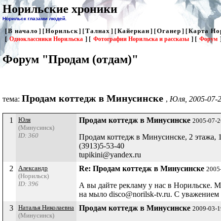
Норильские хроники
Норильск глазами людей.
В начало
Норильск
Талнах
Кайеркан
Оганер
Карта Но
[
] [
] [
] [
] [
] [
[
Одноклассники Норильска
] [
Фотографии Норильска и рассказы
] [
Форум
Форум "Продам (отдам)"
Продам коттедж в Минусинске
тема:
,
Юля, 2005-07-2
1
Юля
Продам коттедж в Минусинске
2005-07-2
(Минусинск)
ID: 360
Продам коттедж в Минусинске, 2 этажа, 17
(3913)5-53-40
tupikini@yandex.ru
2
Александр
Re: Продам коттедж в Минусинске
2005
(Норильск)
ID: 396
А вы дайте рекламу у нас в Норильске. 
на мыло disco@norilsk-tv.ru. С уважение
3
Наталья Николаевна
Продам коттедж в Минусинске
2009-03-1
(Минусинск)