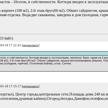
асток - 10соток, в собственности. Коттедж введен в эксплуатаци
аж-кирпич (108 м2), 2-й этаж-брус(60 м2). Обшит сайдингом, кр
яя отделка. Вода:две скважины, заведена в дом (холодная, горяч
03 байт)
-03-19 17:22:41
[цитировать]
соток, в собственности. Коттедж введен в эксплуатацию, прописка. Баня, гараж на 3 м
 (108 м2), 2-й этаж-брус(60 м2). Обшит сайдингом, крыша-металлопрофиль (вишня). По
ом (холодная, горячая). Отопление:бойлер, уголь. Септик.
-01-18 17:15:17
[цитировать]
ртзал), Центр города,центральные сети.Площадь дома 240 кв.м
да,отопления,душевая кабина).Огород,беседка.Дамофон,телефон,и