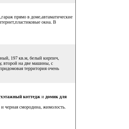
,гараж прямо в доме,автаматические
нтернет,пластиковые окна. В
ный, 197 кв.м, белый кирпич,
, второй на две машины, с
 придомовая территория очень
ухэтажный коттедж
и
домик для
 и черная смородина, жимолость.