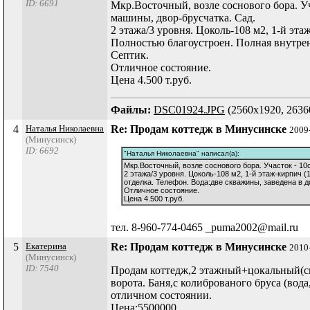
ID: 6691
Мкр.Восточный, возле соснового бора. Уч
машины, двор-брусчатка. Сад.
2 этажа/3 уровня. Цоколь-108 м2, 1-й эт
Полностью благоустроен. Полная внутренн
Септик.
Отличное состояние.
Цена 4.500 т.руб.
Файлы:
DSC01924.JPG
(2560x1920, 2636
4
Наталья Николаевна
Re: Продам коттедж в Минусинске
2009
(Минусинск)
ID: 6692
"Наталья Николаевна" написал(а):
Мкр.Восточный, возле соснового бора. Участок - 10
2 этажа/3 уровня. Цоколь-108 м2, 1-й этаж-кирпич
отделка. Телефон. Вода:две скважины, заведена в д
Отличное состояние.
Цена 4.500 т.руб.
тел. 8-960-774-0465 _puma2002@mail.ru
5
Екатерина
Re: Продам коттедж в Минусинске
2010
(Минусинск)
ID: 7540
Продам коттедж,2 этажный+цокальный(спо
ворота. Баня,с колиброваного бруса (во
отличном состоянии.
Цена:5500000