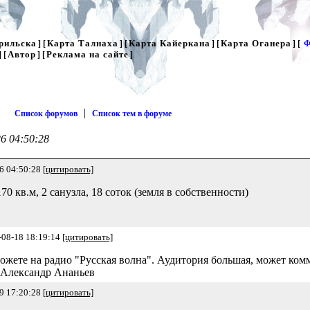
рильска
Карта Талнаха
Карта Кайеркана
Карта Оганера
] [
] [
] [
] [
Ф
Автор
Реклама на сайте
] [
] [
]
|
Список форумов
Список тем в форуме
6 04:50:28
6 04:50:28
[цитировать]
0 кв.м, 2 санузла, 18 соток (земля в собственности)
-08-18 18:19:14
[цитировать]
Можете на радио "Русская волна". Аудитория большая, может ко
м Александр Ананьев
9 17:20:28
[цитировать]